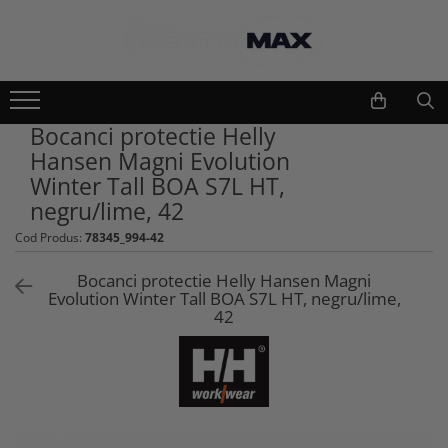
Echipamente lucru si protectie
Scule si unelte
Unelte gradinarit
Imbracaminte lucru
Bocanci protectie Helly
Atomizoare si stropitori
Geci
Hansen Magni Evolution
Cultivatoare
Camasi
Winter Tall BOA S7L HT,
Seturi unelte gradinarit
Bluze si hanorace
negru/lime, 42
Plantatoare
Tricouri
Cod Produs:
78345_994-42
Foarfeci gradinarit
Caciuli si gulere
Accesorii gradinarit
Pantaloni si salopete
Bocanci protectie Helly Hansen Magni
Macete si seceri
Evolution Winter Tall BOA S7L HT, negru/lime,
Pelerine
42
Furci si greble
Veste
Pistoale de udat si aspersoare
Combinezoane
Sere si paturi
Base layers
Unelte constructii
Incaltaminte protectie
Gletiere
Pantofi si ghete protectie