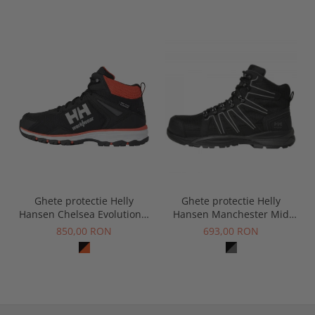
Ghete protectie Helly
Ghete protectie Helly
Hansen Manchester Mid
Hansen Chelsea Evolution 2
S3S
Mid HT Soft Toe, O2, HRO,
693,00 RON
850,00 RON
SRC, ESD