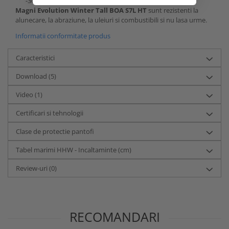
-30°C si +300°C.
Magni Evolution Winter Tall BOA S7L HT
sunt rezistenti la
alunecare, la abraziune, la uleiuri si combustibili si nu lasa urme.
Informatii conformitate produs
Caracteristici
Download (5)
Video
(1)
Certificari si tehnologii
Clase de protectie pantofi
Tabel marimi HHW - Incaltaminte (cm)
Review-uri
(0)
RECOMANDARI