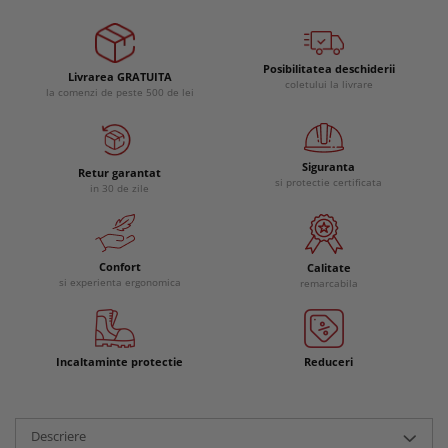
Posibilitatea deschiderii
Livrarea GRATUITA
coletului la livrare
la comenzi de peste 500 de lei
Siguranta
Retur garantat
si protectie certificata
in 30 de zile
Confort
Calitate
si experienta ergonomica
remarcabila
Incaltaminte protectie
Reduceri
Descriere