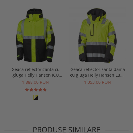
Geaca reflectorizanta cu
Geaca reflectorizanta dama
gluga Helly Hansen ICU
cu gluga Helly Hansen Luna
Winter Jacket CL3
Winter CL2, galben/negru, L
1.888,00 RON
1.353,00 RON
PRODUSE SIMILARE