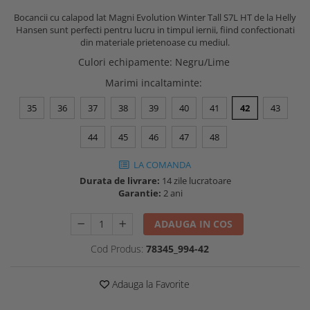
Buzunare externe
Menghine si prese
Bocancii cu calapod lat Magni Evolution Winter Tall S7L HT de la Helly
Echipamente specializate
Hansen sunt perfecti pentru lucru in timpul iernii, fiind confectionati
din materiale prietenoase cu mediul.
Echipamente muncitori ferma
Culori echipamente
:
Negru/Lime
Echipamente veterinari
Marimi incaltaminte
:
Echipamente mulgatori
Echipamente trimeri ongloane
35
36
37
38
39
40
41
42
43
Masti protectie
44
45
46
47
48
Manusi protectie
LA COMANDA
Casti si antifoane protectie
Durata de livrare:
14 zile lucratoare
Garantie:
2 ani
ADAUGA IN COS
Cod Produs:
78345_994-42
Adauga la Favorite