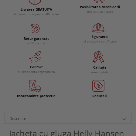
Posibilitatea deschiderii
Livrarea GRATUITA
coletului la livrare
la comenzi de peste 500 de lei
Siguranta
Retur garantat
si protectie certificata
in 30 de zile
Confort
Calitate
si experienta ergonomica
remarcabila
Incaltaminte protectie
Reduceri
Descriere
Jacheta cu gluga Helly Hansen