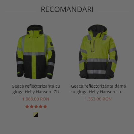
RECOMANDARI
Geaca reflectorizanta cu
Geaca reflectorizanta dama
gluga Helly Hansen ICU
cu gluga Helly Hansen Luna
Winter Jacket CL3
Winter CL2, galben/negru, L
1.888,00 RON
1.353,00 RON