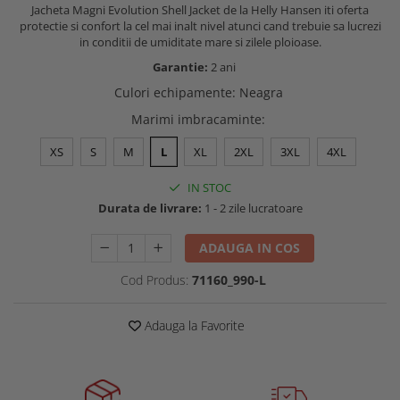
Jacheta Magni Evolution Shell Jacket de la Helly Hansen iti oferta
Buzunare externe
Menghine si prese
protectie si confort la cel mai inalt nivel atunci cand trebuie sa lucrezi
Echipamente specializate
in conditii de umiditate mare si zilele ploioase.
Echipamente muncitori ferma
Garantie:
2 ani
Echipamente veterinari
Culori echipamente
:
Neagra
Echipamente mulgatori
Marimi imbracaminte
:
Echipamente trimeri ongloane
XS
S
M
L
XL
2XL
3XL
4XL
Masti protectie
Manusi protectie
IN STOC
Durata de livrare:
1 - 2 zile lucratoare
Casti si antifoane protectie
ADAUGA IN COS
Cod Produs:
71160_990-L
Adauga la Favorite