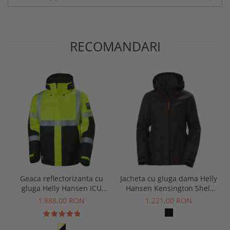
RECOMANDARI
Geaca reflectorizanta cu
Jacheta cu gluga dama Helly
gluga Helly Hansen ICU
Hansen Kensington Shell
Winter Jacket CL3
Jacket
1.888,00 RON
1.221,00 RON