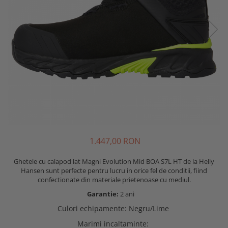
Mistrii
Cizme protectie
Spacluri
Branturi
Trasare si marcare
Sosete
Alte unelte constructii
Echipamente camuflaj
Fierastraie si topoare
Tricouri camo
Unelte de masurat
Bluze si hanorace camo
Foarfeci si cuttere
Caciuli si gulere camo
Geci camo
Maturi, perii si farase
Pantaloni camo
Lopeti, cazmale si sape
Incaltaminte camo
Unelte specializate ferma
1.447,00 RON
Sorturi si maneci protectie
Ciocane si baroase
Accesorii echipamente protectie
Ghetele cu calapod lat Magni Evolution Mid BOA S7L HT de la Helly
Dispozitive fixare
Hansen sunt perfecte pentru lucru in orice fel de conditii, fiind
Curele si bretele
confectionate din materiale prietenoase cu mediul.
Capsatoare
Genunchiere
Garantie:
2 ani
Consumabile scule si unelte
Alte accesorii echipamente
Culori echipamente
:
Negru/Lime
protectie
Lame fierastraie
Genti si trolere
Marimi incaltaminte
:
Coliere metalice