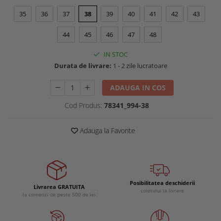
Buzunare externe
Menghine si prese
35
36
37
38
39
40
41
42
43
Echipamente specializate
44
45
46
47
48
Echipamente muncitori ferma
Echipamente veterinari
IN STOC
Echipamente mulgatori
Durata de livrare:
1 - 2 zile lucratoare
Echipamente trimeri ongloane
Masti protectie
ADAUGA IN COS
Manusi protectie
Cod Produs:
78341_994-38
Casti si antifoane protectie
Adauga la Favorite
Posibilitatea deschiderii
Livrarea GRATUITA
coletului la livrare
la comenzi de peste 500 de lei