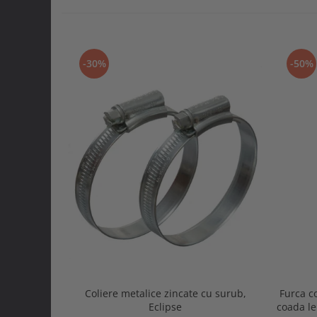
-30%
-50%
Coliere metalice zincate cu surub,
Furca c
Eclipse
coada l