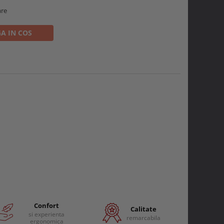
are
A IN COS
Confort
Calitate
si experienta
remarcabila
ergonomica