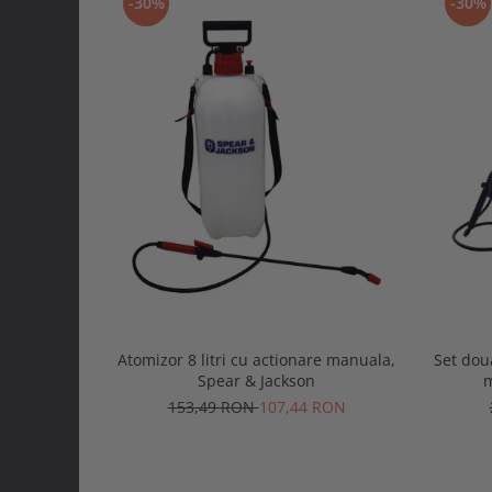
-30%
-30%
Atomizor 8 litri cu actionare manuala,
Set doua
Spear & Jackson
m
153,49 RON
107,44 RON