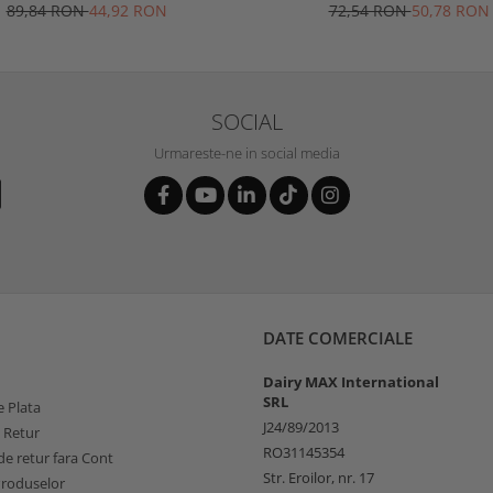
Professional
Gardener, Spear & Jacks
89,84 RON
44,92 RON
72,54 RON
50,78 RON
SOCIAL
Urmareste-ne in social media
DATE COMERCIALE
Dairy MAX International
SRL
 Plata
J24/89/2013
e Retur
RO31145354
e retur fara Cont
Str. Eroilor, nr. 17
Produselor