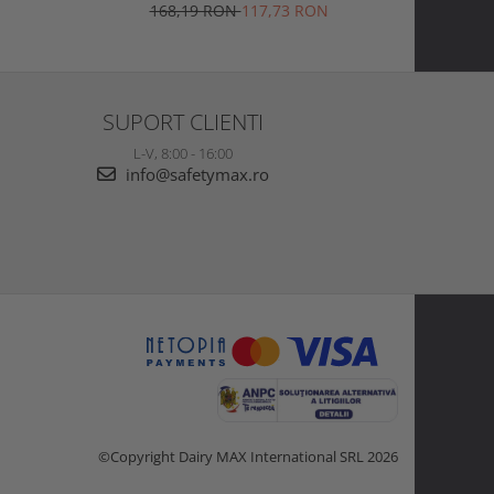
on
Jackson Razorsharp Steel
Sp
168,19 RON
117,73 RON
1
SUPORT CLIENTI
L-V, 8:00 - 16:00
info@safetymax.ro
©Copyright Dairy MAX International SRL 2026