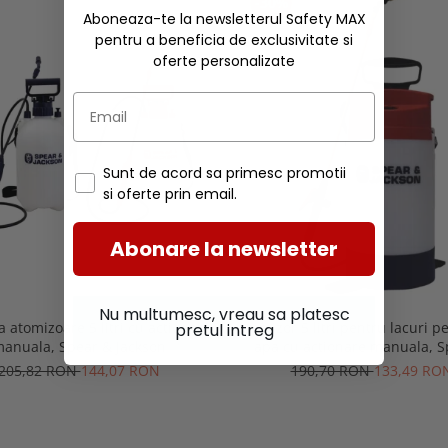
-30%
Aboneaza-te la newsletterul Safety MAX
pentru a beneficia de exclusivitate si
oferte personalizate
Sunt de acord sa primesc promotii
si oferte prin email.
Abonare la newsletter
Nu multumesc, vreau sa platesc
 atomizoare 5 litri cu actionare
Atomizor 5 litri pentru lacuri p
pretul intreg
anuala, Spear & Jackson
apa cu actionare manuala, S
Jackson
205,82 RON
144,07 RON
190,70 RON
133,49 RO