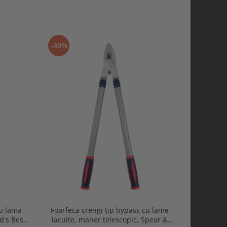
-30%
-30%
cu lama
Foarfeca crengi tip bypass cu lame
Gletiera 
d's Best
lacuite, maner telescopic, Spear &
otel carb