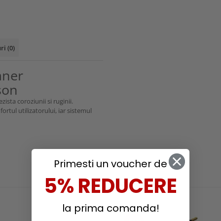
uri
(0)
aner
son
zista coroziunii si ruginii.
rtul utilizatorului, iar sistemul
Primesti un voucher de
5% REDUCERE
RECOMANDARI
la prima comanda!