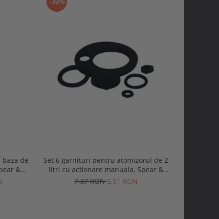
-30%
-30%
e baza de
Set 6 garnituri pentru atomizorul de 2
Set 11 gar
pear &
litri cu actionare manuala, Spear &
5 si 8 litr
Jackson
N
7,87 RON
5,51 RON