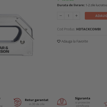
Durata de livrare:
1-2 zile lucrato
ADAUG
Cod Produs:
HDTACKCOMBI
Adauga la Favorite
a
Siguranta
Retur garantat
si protectie
in 30 de zile
certificata
are