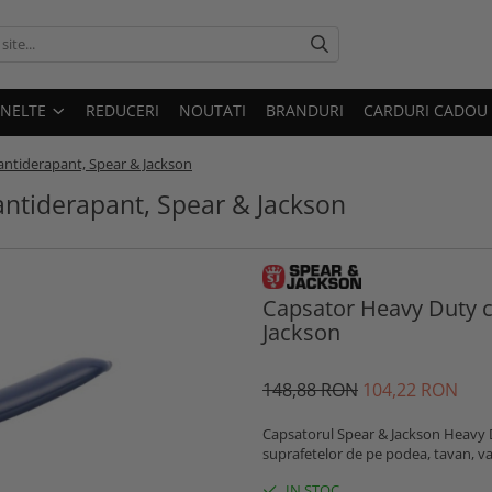
UNELTE
REDUCERI
NOUTATI
BRANDURI
CARDURI CADOU
ntiderapant, Spear & Jackson
ntiderapant, Spear & Jackson
Capsator Heavy Duty c
Jackson
148
,88
RON
104
,22
RON
Capsatorul Spear & Jackson Heavy 
suprafetelor de pe podea, tavan, vala
IN STOC