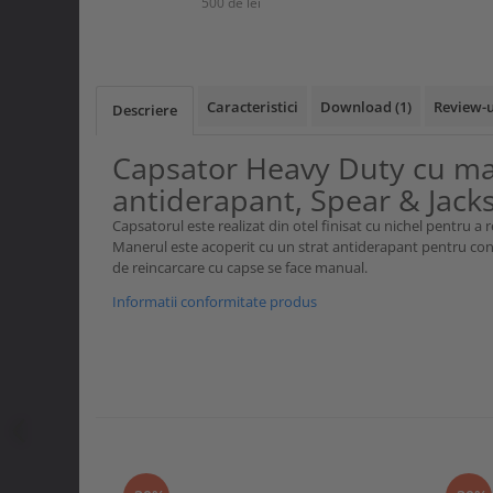
500 de lei
Curele si bretele
Menghine si prese
Genunchiere
Alte accesorii echipamente
protectie
Caracteristici
Download (1)
Review-
Descriere
Genti si trolere
Buzunare externe
Capsator Heavy Duty cu m
Echipamente specializate
antiderapant, Spear & Jack
Echipamente muncitori ferma
Capsatorul este realizat din otel finisat cu nichel pentru a re
Echipamente veterinari
Manerul este acoperit cu un strat antiderapant pentru confo
Echipamente mulgatori
de reincarcare cu capse se face manual.
Echipamente trimeri ongloane
Informatii conformitate produs
Masti protectie
Manusi protectie
Casti si antifoane protectie