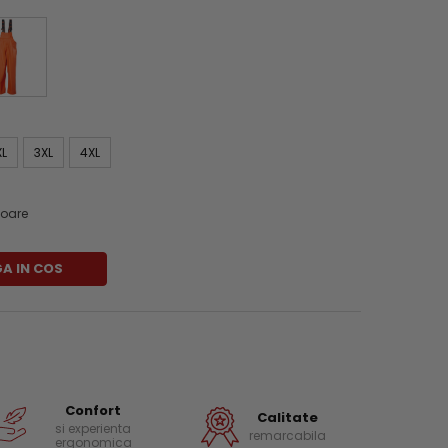
XL
3XL
4XL
atoare
A IN COS
Confort
Calitate
si experienta
remarcabila
ergonomica