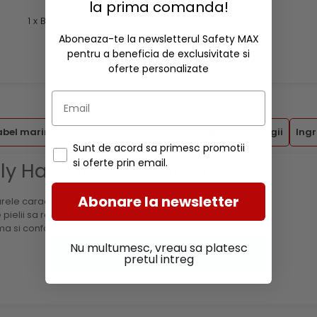
la prima comanda!
1 x BRETELE HELLY HANSEN 2.0, NEGRE,
STD
Aboneaza-te la newsletterul Safety MAX
pentru a beneficia de exclusivitate si
oferte personalizate
abel marimi HHW - Barbati (cm)
Certificari si tehnologii
Ingr
Sunt de acord sa primesc promotii
si oferte prin email.
ly Hansen Gale Rain Bib
Abonare la newsletter
ele caracteristici:
elii sa respire 4, 1, X (certificarea
EN 343:2019
);
ma si confort crescut;
Nu multumesc, vreau sa platesc
pretul intreg