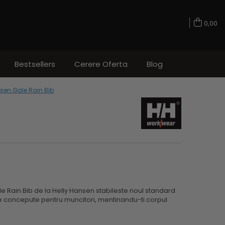
0,00
Bestsellers
Cerere Oferta
Blog
nsen Gale Rain Bib
e Rain Bib de la Helly Hansen stabileste noul standard
 concepute pentru muncitori, mentinandu-ti corpul