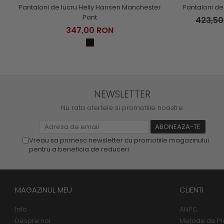
Pantaloni de lucru Helly Hansen Manchester
Pantaloni de
Pant
423,5
347,00 RON
NEWSLETTER
Nu rata ofertele si promotiile noastre
Vreau sa primesc newsletter cu promotiile magazinului
pentru a beneficia de reduceri.
MAGAZINUL MEU
CLIENTI
Info
ANPC
Despre noi
Metode de Pl