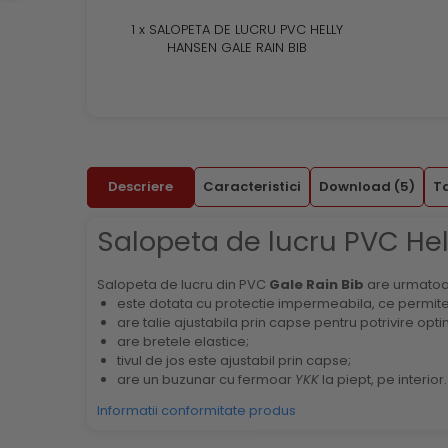
1 x SALOPETA DE LUCRU PVC HELLY
HANSEN GALE RAIN BIB
Descriere
Caracteristici
Download (5)
T
Salopeta de lucru PVC Hel
Salopeta de lucru din PVC
Gale Rain Bib
are urmatoar
este dotata cu protectie impermeabila, ce permite pi
are talie ajustabila prin capse pentru potrivire opti
are bretele elastice;
tivul de jos este ajustabil prin capse;
are un buzunar cu fermoar
YKK
la piept, pe interior.
Informatii conformitate produs