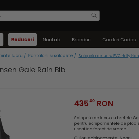
Reduceri
Noutati
Branduri
Carduri Cadou
inte lucru /
Pantaloni si salopete /
Salopeta de lucru PVC Helly Ha
nsen Gale Rain Bib
435
,00
RON
Salopeta de lucru cu bretele Gal
pentru echipamentele de ploaie
uscat indiferent de vreme!
Culori echipamente
: Negru