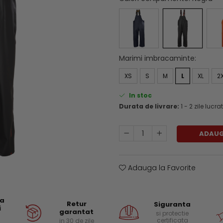
Marimi imbracaminte
:
XS
S
M
L
XL
2
In stoc
Durata de livrare:
1 - 2 zile lucr
ADAUG
Adauga la Favorite
ea
Retur
Siguranta
i
garantat
si protectie
certificata
in 30 de zile