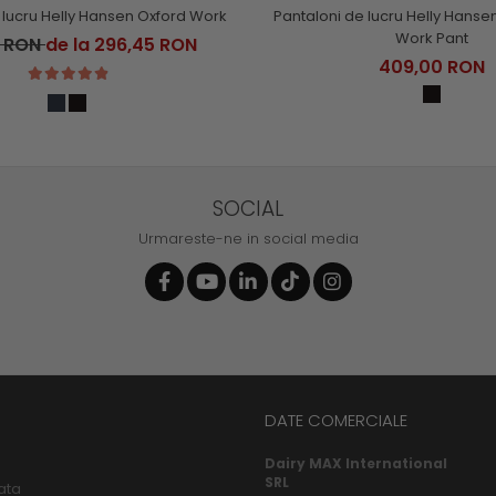
 lucru Helly Hansen Oxford Work
Pantaloni de lucru Helly Hans
Work Pant
0 RON
de la 296,45 RON
409,00 RON
SOCIAL
Urmareste-ne in social media
DATE COMERCIALE
Dairy MAX International
SRL
ata