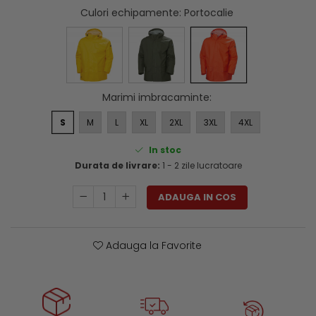
Genti si trolere
Culori echipamente
: Portocalie
Menghine si prese
Buzunare externe
Echipamente specializate
Echipamente muncitori ferma
Echipamente veterinari
Marimi imbracaminte
:
Echipamente mulgatori
Echipamente trimeri ongloane
S
M
L
XL
2XL
3XL
4XL
Masti protectie
In stoc
Manusi protectie
Durata de livrare:
1 - 2 zile lucratoare
Casti si antifoane protectie
ADAUGA IN COS
Adauga la Favorite