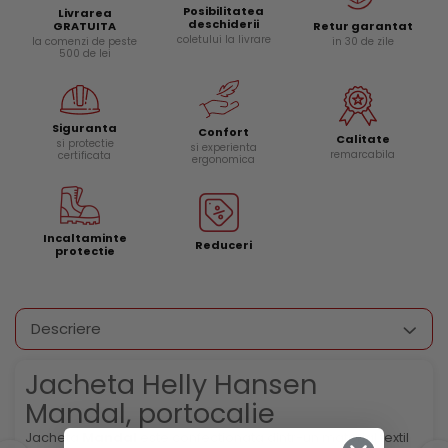
Posibilitatea
Livrarea
deschiderii
Retur garantat
GRATUITA
coletului la livrare
in 30 de zile
la comenzi de peste
500 de lei
Siguranta
Confort
Calitate
si protectie
si experienta
remarcabila
certificata
ergonomica
Incaltaminte
Reduceri
protectie
Descriere
Jacheta Helly Hansen
Mandal, portocalie
Jacheta
Mandal
este confectionata dintr-un material textil