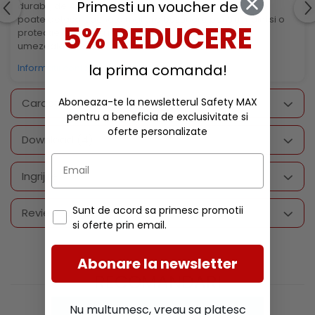
Primesti un voucher de
durabil, de 410 grame, iar gluga, ajustabila prin snur, se
poate detasa. Jacheta mai are buzunare pentru maini si o
5% REDUCERE
protectie impotriva intemperiilor, care te fereste de
umezeala chiar si in timpul zilelor ploioase de lucru.
la prima comanda!
Informatii conformitate produs
Aboneaza-te la newsletterul Safety MAX
Caracteristici
pentru a beneficia de exclusivitate si
oferte personalizate
Download (4)
Ingrijire
Sunt de acord sa primesc promotii
Review-uri
(0)
si oferte prin email.
Abonare la newsletter
RECOMANDARI
Nu multumesc, vreau sa platesc