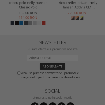
Tricou polo Helly Hansen
Tricou reflectorizant Helly
Classic Polo
Hansen Addvis CL1,
galben/negru abanos, XS
152,00 RON
220,00 RON
114,00 RON
NEWSLETTER
Nu rata ofertele si promotiile noastre
Vreau sa primesc newsletter cu promotiile
magazinului pentru a beneficia de reduceri.
SOCIAL
Urmareste-ne in social media