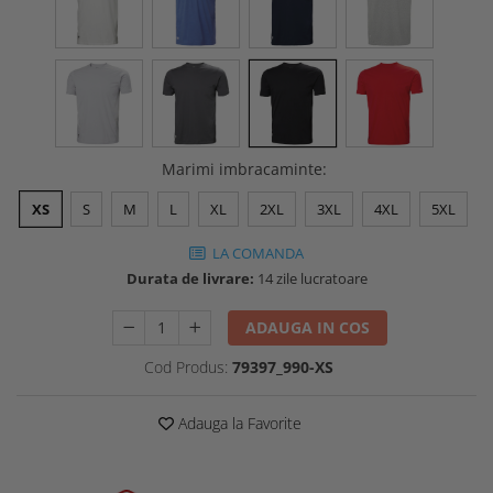
Buzunare externe
Menghine si prese
Echipamente specializate
Echipamente muncitori ferma
Echipamente veterinari
Echipamente mulgatori
Echipamente trimeri ongloane
Marimi imbracaminte
:
Masti protectie
XS
S
M
L
XL
2XL
3XL
4XL
5XL
Manusi protectie
LA COMANDA
Casti si antifoane protectie
Durata de livrare:
14 zile lucratoare
ADAUGA IN COS
Cod Produs:
79397_990-XS
Adauga la Favorite