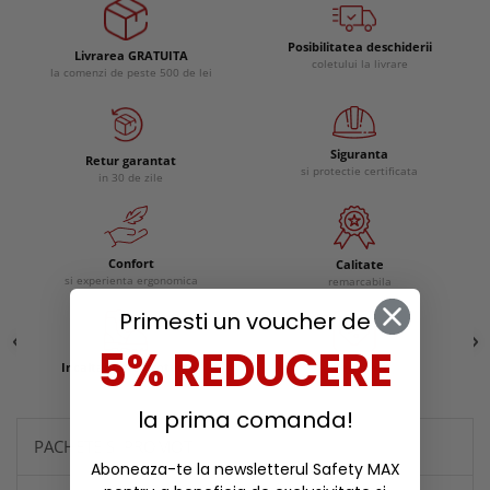
Posibilitatea deschiderii
Livrarea GRATUITA
coletului la livrare
la comenzi de peste 500 de lei
Siguranta
Retur garantat
si protectie certificata
in 30 de zile
Confort
Calitate
si experienta ergonomica
remarcabila
Primesti un voucher de
5% REDUCERE
Incaltaminte protectie
Reduceri
la prima comanda!
PACHETE SI PROMOTII
Aboneaza-te la newsletterul Safety MAX