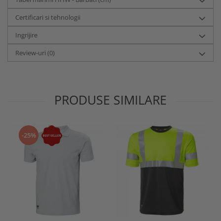
Certificari si tehnologii
Ingrijire
Review-uri
(0)
PRODUSE SIMILARE
-25%