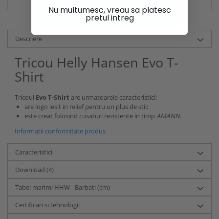
Nu multumesc, vreau sa platesc
pretul intreg
Descriere
Tricou Helly Hansen Evo T-
Shirt
Tricoul
Evo T-Shirt
are urmatoarele caracteristici:
are logo iesit in relief pentru un plus de stil;
este creat folosind cusaturi rezistente in timp
AMANN
.
Informatii conformitate produs
Caracteristici
Download (4)
Tabel marimi HHW - Barbati (cm)
Certificari si tehnologii