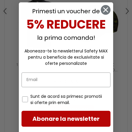
Primesti un voucher de
5% REDUCERE
la prima comanda!
Aboneaza-te la newsletterul Safety MAX
pentru a beneficia de exclusivitate si
oferte personalizate
1 x TRICOU HELLY HANSEN
1 x SAPCA CU COZOROC
EVO T-SHIRT
HELLY HANSEN KENSINGTON,
CAMO
347,00 RON
331,20 RON
Economisesti
Sunt de acord sa primesc promotii
15,80 RON
si oferte prin email.
CUMPARA-LE IMPREUNA
Abonare la newsletter