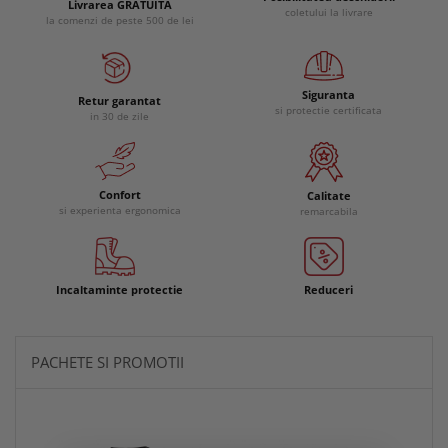
Livrarea GRATUITA
coletului la livrare
la comenzi de peste 500 de lei
Siguranta
Retur garantat
si protectie certificata
in 30 de zile
Confort
Calitate
si experienta ergonomica
remarcabila
Incaltaminte protectie
Reduceri
PACHETE SI PROMOTII