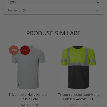
Ingrijire
Review-uri
(0)
PRODUSE SIMILARE
-25%
Tricou polo Helly Hansen
Tricou reflectorizant Helly
Classic Polo
Hansen Addvis CL1,
galben/negru abanos, XS
152,00 RON
220,00 RON