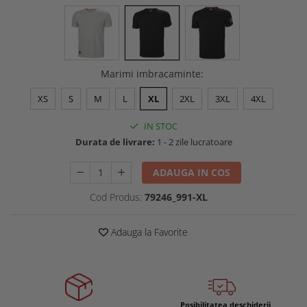
Buzunare externe
Menghine si prese
Echipamente specializate
Echipamente muncitori ferma
Echipamente veterinari
Marimi imbracaminte
:
Echipamente mulgatori
XS
S
M
L
XL
2XL
3XL
4XL
Echipamente trimeri ongloane
Masti protectie
IN STOC
Durata de livrare:
1 - 2 zile lucratoare
Manusi protectie
Casti si antifoane protectie
ADAUGA IN COS
Cod Produs:
79246_991-XL
Adauga la Favorite
Posibilitatea deschiderii