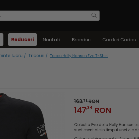
Reduceri
Noutati
Branduri
Carduri Cadou
inte lucru /
Tricouri /
Tricou Helly Hansen Evo T-Shirt
163
RON
,71
147
,34
RON
Colectia Evo de la Helly Hansen est
sunt esentiale in timpul unei zile de
Culori echipamente
: Negru 9