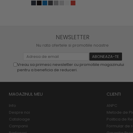
NEWSLETTER
Nu rata ofertele si promotiile noastre
Vreau sa primesc newsletter cu promotiile magazinului
pentru a beneficia de reduceri.
MAGAZINUL MEU
CLIENTI
Info
ANPC
Despre noi
Metode de Pl
Cataloage
Politica de Re
Campanii
Formular de r
Parteneri
Garantia Pro