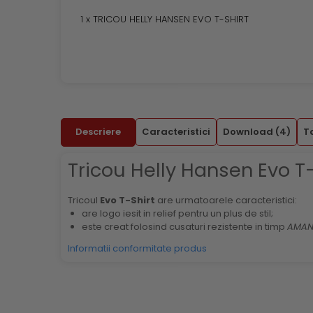
1 x TRICOU HELLY HANSEN EVO T-SHIRT
Descriere
Caracteristici
Download (4)
T
Tricou Helly Hansen Evo T-
Tricoul
Evo T-Shirt
are urmatoarele caracteristici:
are logo iesit in relief pentru un plus de stil;
este creat folosind cusaturi rezistente in timp
AMA
Informatii conformitate produs