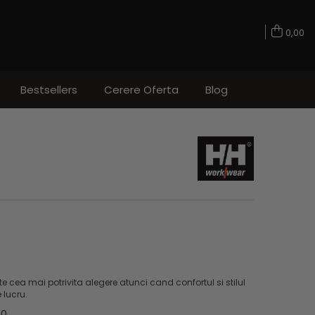
0,00
Bestsellers
Cerere Oferta
Blog
e cea mai potrivita alegere atunci cand confortul si stilul
 lucru.
90