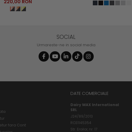
220,00 RON
SOCIAL
Urmareste-ne in social media
DATE COMERCIALE
Dairy MAX International
SRL
ata
J24/89/2013
tur
RO31145354
etur fara Cont
Str. Eroilor, nr. 17
duselor