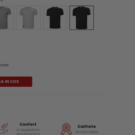
atoare
A IN COS
Confort
Calitate
si experienta
remarcabila
ergonomica