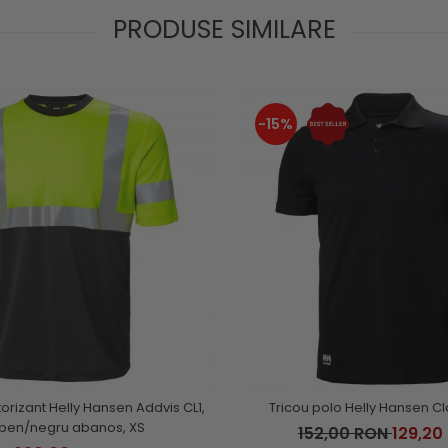
PRODUSE SIMILARE
-15%
torizant Helly Hansen Addvis CL1,
Tricou polo Helly Hansen Cl
ben/negru abanos, XS
152,00 RON
129,20