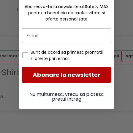
Aboneaza-te la newsletterul Safety MAX
1 x SAPCA CU COZOROC HELLY
pentru a beneficia de exclusivitate si
HANSEN KENSINGTON, CAMO
oferte personalizate
Sunt de acord sa primesc promotii
abel marimi HHW - Barbati (cm)
Certificari si tehnologii
Ingr
si oferte prin email.
Shirt
Abonare la newsletter
Nu multumesc, vreau sa platesc
NN
.
pretul intreg