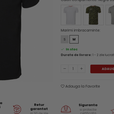
Marimi imbracaminte
:
S
M
In stoc
Durata de livrare:
1 - 2 zile lucr
ADAUG
Adauga la Favorite
ea
Retur
Siguranta
i
garantat
si protectie
certificata
in 30 de zile