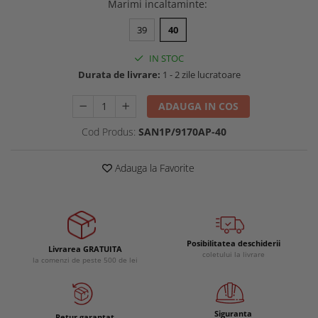
Marimi incaltaminte
:
Buzunare externe
Menghine si prese
Echipamente specializate
39
40
Echipamente muncitori ferma
IN STOC
Echipamente veterinari
Durata de livrare:
1 - 2 zile lucratoare
Echipamente mulgatori
ADAUGA IN COS
Echipamente trimeri ongloane
Masti protectie
Cod Produs:
SAN1P/9170AP-40
Manusi protectie
Adauga la Favorite
Casti si antifoane protectie
Posibilitatea deschiderii
Livrarea GRATUITA
coletului la livrare
la comenzi de peste 500 de lei
Siguranta
Retur garantat