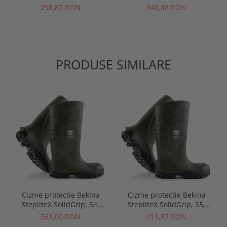
verde/negru
verde/negru
298,87 RON
348,48 RON
PRODUSE SIMILARE
Cizme protectie Bekina
Cizme protectie Bekina
StepliteX SolidGrip, S4,
StepliteX SolidGrip, S5,
verde/negru
verde/negru
363,00 RON
419,87 RON