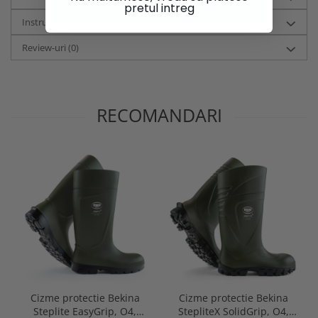
pretul intreg
Instructiuni utilizare
Review-uri
(0)
RECOMANDARI
Cizme protectie Bekina
Cizme protectie Bekina
Steplite EasyGrip, O4,
StepliteX SolidGrip, O4,