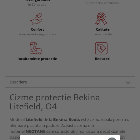
si protectie certificata
in 30 de zile
Confort
Calitate
si experienta ergonomica
remarcabila
Incaltaminte protectie
Reduceri
Descriere
Cizme protectie Bekina
Litefield, O4
Modelul
Litefield
de la
Bekina Boots
este cizma ideala pentru o
plimbare placuta in padure. Aceasta cizma din
material
NEOTANE
este considerabil mai usoara decat cizmele
clasice din cauciuc sau PVC si are o perioada de viata de trei ori