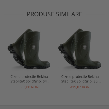
PRODUSE SIMILARE
Cizme protectie Bekina
Cizme protectie Bekina
StepliteX SolidGrip, S4,
StepliteX SolidGrip, S5,
verde/negru
verde/negru
363,00 RON
419,87 RON