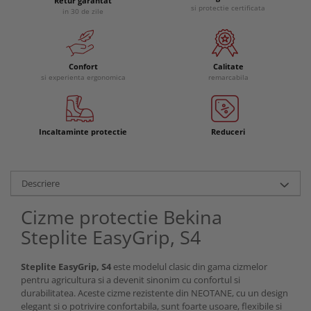
Retur garantat
si protectie certificata
in 30 de zile
Confort
Calitate
si experienta ergonomica
remarcabila
Incaltaminte protectie
Reduceri
Descriere
Cizme protectie Bekina
Steplite EasyGrip, S4
Steplite EasyGrip, S4
este modelul clasic din gama cizmelor
pentru agricultura si a devenit sinonim cu confortul si
durabilitatea. Aceste cizme rezistente din NEOTANE, cu un design
elegant si o potrivire confortabila, sunt foarte usoare, flexibile si