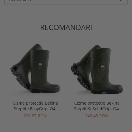
RECOMANDARI
Cizme protectie Bekina
Cizme protectie Bekina
Steplite EasyGrip, O4,
StepliteX SolidGrip, O4,
verde/negru
verde/negru
298,87 RON
348,48 RON