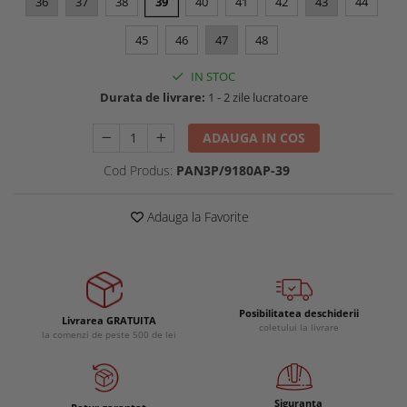
36
37
38
39
40
41
42
43
44
Buzunare externe
Menghine si prese
Echipamente specializate
45
46
47
48
Echipamente muncitori ferma
IN STOC
Echipamente veterinari
Durata de livrare:
1 - 2 zile lucratoare
Echipamente mulgatori
Echipamente trimeri ongloane
ADAUGA IN COS
Masti protectie
Cod Produs:
PAN3P/9180AP-39
Manusi protectie
Adauga la Favorite
Casti si antifoane protectie
Posibilitatea deschiderii
Livrarea GRATUITA
coletului la livrare
la comenzi de peste 500 de lei
Siguranta