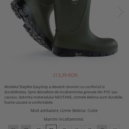
Mistrii
Cizme protectie
Spacluri
Branturi
Trasare si marcare
Sosete
Alte unelte constructii
Echipamente camuflaj
Fierastraie si topoare
Tricouri camo
Unelte de masurat
Bluze si hanorace camo
Foarfeci si cuttere
Caciuli si gulere camo
Geci camo
Maturi, perii si farase
Pantaloni camo
Lopeti, cazmale si sape
Incaltaminte camo
313,39 RON
Unelte specializate ferma
Sorturi si maneci protectie
Ciocane si baroase
Modelul Steplite EasyGrip a devenit sinonim cu confortul si
Accesorii echipamente protectie
durabilitatea. Spre deosebire de incaltamintea greoaie din PVC sau
Dispozitive fixare
cauciuc, datorita materialului NEOTANE, cizmele Bekina sunt durabile,
Curele si bretele
foarte usoare si confortabile.
Capsatoare
Genunchiere
Mod ambalare cizme Bekina
:
Cutie
Consumabile scule si unelte
Alte accesorii echipamente
protectie
Marimi incaltaminte
:
Lame fierastraie
Genti si trolere
Coliere metalice