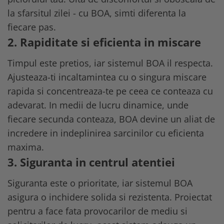
Buzunare externe
Menghine si prese
la sfarsitul zilei - cu BOA, simti diferenta la
Echipamente specializate
fiecare pas.
Echipamente muncitori ferma
2. Rapiditate si eficienta in miscare
Echipamente veterinari
Timpul este pretios, iar sistemul BOA il respecta.
Echipamente mulgatori
Ajusteaza-ti incaltamintea cu o singura miscare
Echipamente trimeri ongloane
Masti protectie
rapida si concentreaza-te pe ceea ce conteaza cu
adevarat. In medii de lucru dinamice, unde
Manusi protectie
fiecare secunda conteaza, BOA devine un aliat de
Casti si antifoane protectie
incredere in indeplinirea sarcinilor cu eficienta
maxima.
3. Siguranta in centrul atentiei
Siguranta este o prioritate, iar sistemul BOA
asigura o inchidere solida si rezistenta. Proiectat
pentru a face fata provocarilor de mediu si