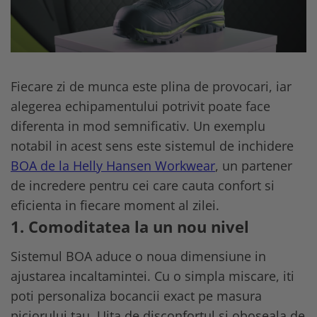
Mistrii
Cizme protectie
Spacluri
Branturi
Trasare si marcare
Sosete
Alte unelte constructii
Echipamente camuflaj
Fierastraie si topoare
Fiecare zi de munca este plina de provocari, iar
Tricouri camo
Unelte de masurat
alegerea echipamentului potrivit poate face
Bluze si hanorace camo
Foarfeci si cuttere
Caciuli si gulere camo
diferenta in mod semnificativ. Un exemplu
Geci camo
notabil in acest sens este sistemul de inchidere
Maturi, perii si farase
Pantaloni camo
BOA de la Helly Hansen Workwear
, un partener
Lopeti, cazmale si sape
Incaltaminte camo
de incredere pentru cei care cauta confort si
Unelte specializate ferma
Sorturi si maneci protectie
eficienta in fiecare moment al zilei.
Ciocane si baroase
Accesorii echipamente protectie
1. Comoditatea la un nou nivel
Dispozitive fixare
Curele si bretele
Sistemul BOA aduce o noua dimensiune in
Capsatoare
Genunchiere
Consumabile scule si unelte
ajustarea incaltamintei. Cu o simpla miscare, iti
Alte accesorii echipamente
protectie
poti personaliza bocancii exact pe masura
Lame fierastraie
Genti si trolere
Coliere metalice
piciorului tau. Uita de disconfortul si oboseala de