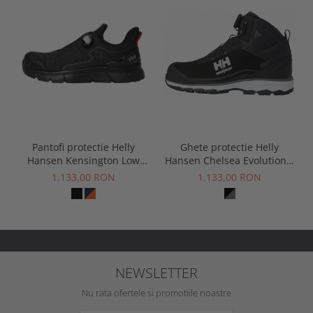
Pantofi protectie Helly
Ghete protectie Helly
Hansen Kensington Low
Hansen Chelsea Evolution 2
BOA S3S
Mid BOA Wide S3 HT
1.133,00 RON
1.133,00 RON
NEWSLETTER
Nu rata ofertele si promotiile noastre