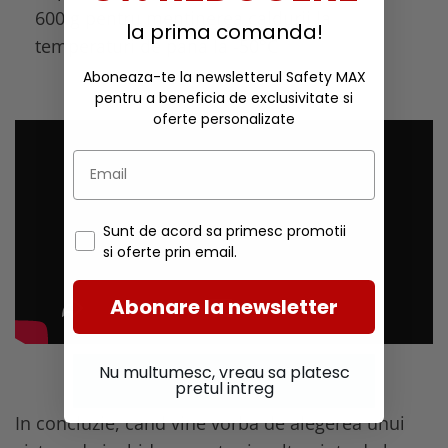
600 g pentru mentinerea caldurii la
la prima comanda!
temperaturi de pana la -50°C
Aboneaza-te la newsletterul Safety MAX
pentru a beneficia de exclusivitate si
oferte personalizate
Sunt de acord sa primesc promotii
si oferte prin email.
Abonare la newsletter
Nu multumesc, vreau sa platesc
pretul intreg
In concluzie, cand vine vorba de alegerea unui