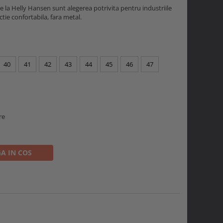
la Helly Hansen sunt alegerea potrivita pentru industriile
tie confortabila, fara metal.
40
41
42
43
44
45
46
47
re
A IN COS