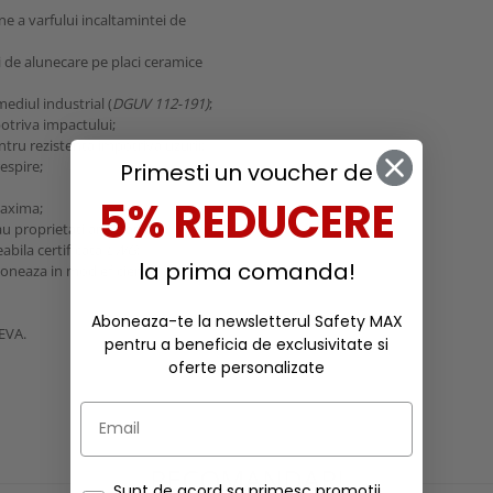
une a varfului incaltamintei de
ui de alunecare pe placi ceramice
ediul industrial (
DGUV 112-191)
;
otriva impactului;
tru rezistenta impotriva uzurii;
espire;
Primesti un voucher de
5% REDUCERE
maxima;
u proprietati antistatice;
abila certificata
LWG
;
la prima comanda!
tioneaza in mod eficient
Aboneaza-te la newsletterul Safety MAX
EVA.
pentru a beneficia de exclusivitate si
oferte personalizate
RECOMANDARI
Sunt de acord sa primesc promotii