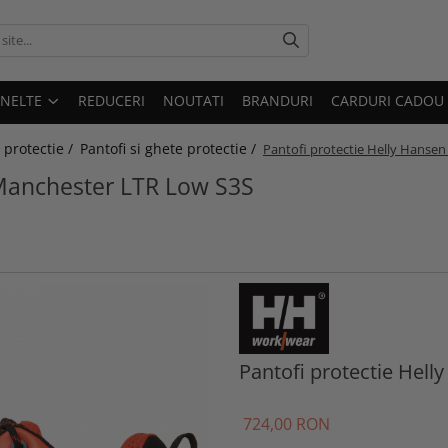
UNELTE
REDUCERI
NOUTATI
BRANDURI
CARDURI CADOU
 protectie /
Pantofi si ghete protectie /
Pantofi protectie Helly Hanse
 Manchester LTR Low S3S
Pantofi protectie Hel
724
,00
RON