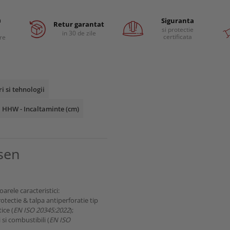
a
Siguranta
Retur garantat
si protectie
in 30 de zile
certificata
are
ri si tehnologii
 HHW - Incaltaminte (cm)
nsen
rele caracteristici:
tectie & talpa antiperforatie tip
ice (
EN ISO 20345:2022
);
 si combustibili (
EN ISO