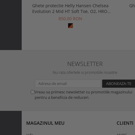
Ghete protectie Helly Hansen Chelsea
Gh
Evolution 2 Mid HT Soft Toe, O2, HRO,
SRC, ESD
850,00 RON
NEWSLETTER
Nu rata ofertele si promotiile noastre
Vreau sa primesc newsletter cu promotiile magazinului
pentru a beneficia de reduceri.
MAGAZINUL MEU
CLIENTI
Info
ANPC