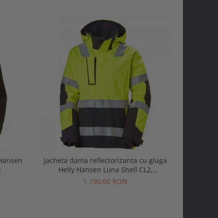
 Hansen
Jacheta dama reflectorizanta cu gluga
Pantofi p
t
Helly Hansen Luna Shell CL2,
Evol
galben/negru, XL
1.190,00 RON