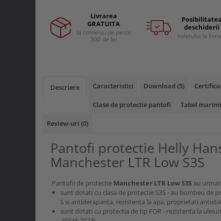
Curele si bretele
Menghine si prese
Genunchiere
Livrarea
Posibilitate
GRATUITA
Alte accesorii echipamente
deschiderii
la comenzi de peste
coletului la livr
protectie
500 de lei
Genti si trolere
Buzunare externe
Echipamente specializate
Caracteristici
Download (5)
Certifica
Descriere
Echipamente muncitori ferma
Echipamente veterinari
Clase de protectie pantofi
Tabel marimi
Echipamente mulgatori
Review-uri
(0)
Echipamente trimeri ongloane
Masti protectie
Pantofi protectie Helly Ha
Manusi protectie
Manchester LTR Low S3S
Casti si antifoane protectie
Pantofii de protectie
Manchester LTR Low S3S
au urmatoa
sunt dotati cu clasa de protectie S3S - au bombeu de pro
S si antiderapanta, rezistenta la apa, proprietati antistat
sunt dotati cu protectia de tip FOR - rezistenta la uleiuri
20345:2022
);