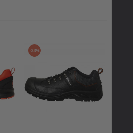
-23%
-20%