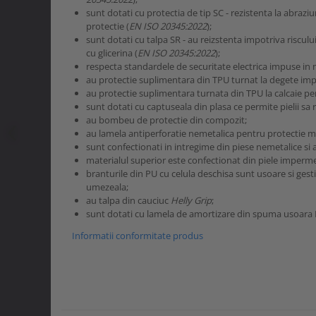
sunt dotati cu protectia de tip SC - rezistenta la abrazi
protectie (
EN ISO 20345:2022
);
sunt dotati cu talpa SR - au reizstenta impotriva riscul
cu glicerina (
EN ISO 20345:2022
);
respecta standardele de securitate electrica impuse in m
au protectie suplimentara din TPU turnat la degete imp
au protectie suplimentara turnata din TPU la calcaie pen
sunt dotati cu captuseala din plasa ce permite pielii sa r
au bombeu de protectie din compozit;
au lamela antiperforatie nemetalica pentru protectie 
sunt confectionati in intregime din piese nemetalice si a
materialul superior este confectionat din piele imperme
branturile din PU cu celula deschisa sunt usoare si ges
umezeala;
au talpa din cauciuc
Helly Grip
;
sunt dotati cu lamela de amortizare din spuma usoara 
Informatii conformitate produs