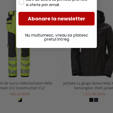
si oferte prin email.
Abonare la newsletter
Nu multumesc, vreau sa platesc
pretul intreg
ni de lucru reflectorizanti Helly
Jacheta cu gluga dama Helly
nsen ICU Construction CL2
Kensington Shell Jacke
945,00 RON
1.221,00 RON