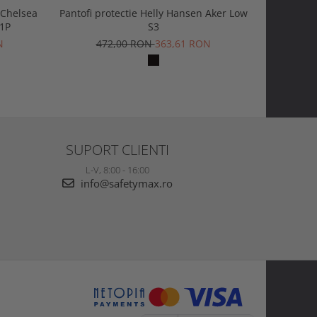
 Chelsea
Pantofi protectie Helly Hansen Aker Low
Ghete pr
S1P
S3
Mid BOA 
N
472,00 RON
363,61 RON
1.2
SUPORT CLIENTI
L-V, 8:00 - 16:00
info@safetymax.ro