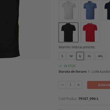
Marimi imbracaminte
:
S
M
L
XL
4XL
IN STOC
Durata de livrare:
1 - 2 zile lucrat
ADAUG
Cod Produs:
79167_990-L