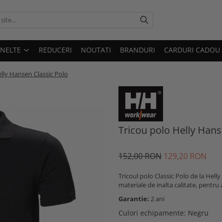
UNELTE
REDUCERI
NOUTATI
BRANDURI
CARDURI CADOU
lly Hansen Classic Polo
Tricou polo Helly Hans
152,00 RON
129,20 RON
Tricoul polo Classic Polo de la Helly
materiale de inalta calitate, pentru 
Garantie:
2 ani
Culori echipamente
: Negru