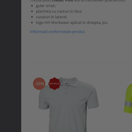
Tricoul polo
Classic Polo
are urmatoarele caracteristici:
guler striat;
placheta cu nasturi in fata;
cusaturi in lateral;
logo HH Workwear aplicat in dreapta, jos.
Informatii conformitate produs
-25%