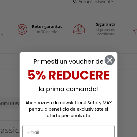
Adauga la Favorite
a
Siguranta
Retur garantat
si protectie
in 30 de zile
certificata
are
Primesti un voucher de
5% REDUCERE
la prima comanda!
Aboneaza-te la newsletterul Safety MAX
rimi HHW - Barbati (cm)
pentru a beneficia de exclusivitate si
oferte personalizate
assic Polo