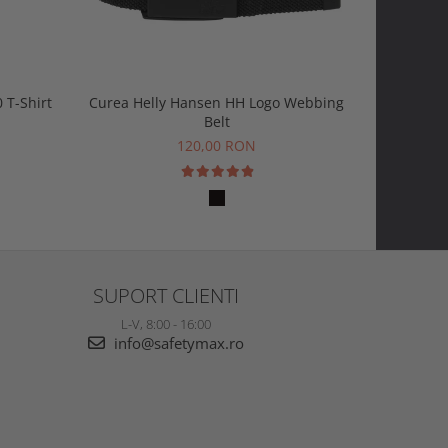
 T-Shirt
Curea Helly Hansen HH Logo Webbing
Tricou H
Belt
1
120,00 RON
SUPORT CLIENTI
L-V, 8:00 - 16:00
info@safetymax.ro