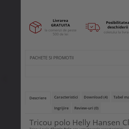
Curele si bretele
Menghine si prese
Genunchiere
Alte accesorii echipamente
Livrarea
protectie
Posibilitate
GRATUITA
deschiderii
Genti si trolere
la comenzi de peste
coletului la livr
500 de lei
Buzunare externe
Echipamente specializate
Echipamente muncitori ferma
PACHETE SI PROMOTII
Echipamente veterinari
Echipamente mulgatori
Echipamente trimeri ongloane
Masti protectie
Manusi protectie
Caracteristici
Download (4)
Tabel ma
Descriere
Casti si antifoane protectie
Ingrijire
Review-uri
(0)
Tricou polo Helly Hansen Cl