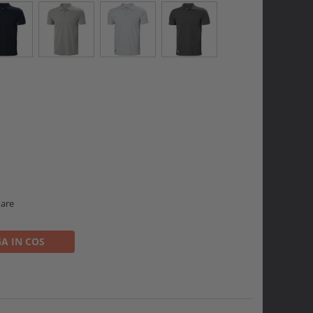
oare
A IN COS