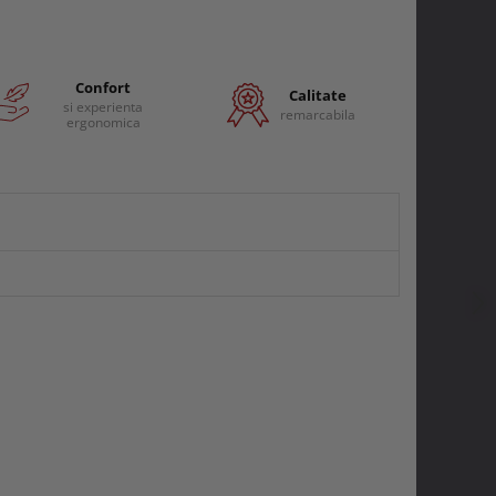
Confort
Calitate
si experienta
remarcabila
ergonomica