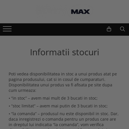
Echipamente lucru si protectie
Scule si unelte
Unelte gradinarit
Imbracaminte lucru
Atomizoare si stropitori
Geci
Cultivatoare
Informatii stocuri
Camasi
Seturi unelte gradinarit
Bluze si hanorace
Plantatoare
Tricouri
Foarfeci gradinarit
Caciuli si gulere
Poti vedea disponibilitatea in stoc a unui produs atat pe
Accesorii gradinarit
Pantaloni si salopete
pagina produsului, cat si in cosul de cumparaturi.
Disponibilitatea unui produs va fi afisata pe site dupa
Macete si seceri
Pelerine
cum urmeaza:
Furci si greble
Veste
• “in stoc” – avem mai mult de 3 bucati in stoc;
Pistoale de udat si aspersoare
Combinezoane
• “stoc limitat” – avem mai putin de 3 bucati in stoc;
Sere si paturi
Base layers
• “la comanda” – produsul nu este disponibil in stoc. Dar,
Unelte constructii
Incaltaminte protectie
daca inregistrezi o comanda pentru un produs care are
Gletiere
in dreptul lui indicatia “la comanda”, vom verifica
Pantofi si ghete protectie