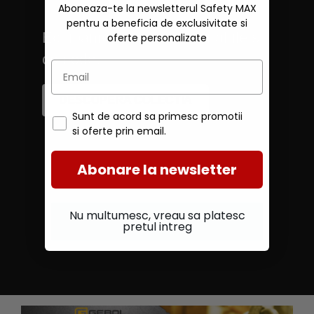
OXFORD
Aboneaza-te la newsletterul Safety MAX
pentru a beneficia de exclusivitate si
Echipamente de lucru durabile si
oferte personalizate
comode.
DESCOPERA COLECTIA
Sunt de acord sa primesc promotii
si oferte prin email.
Abonare la newsletter
Nu multumesc, vreau sa platesc
pretul intreg