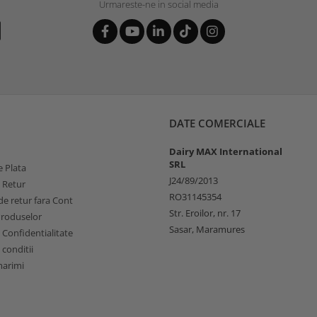
Urmareste-ne in social media
DATE COMERCIALE
Dairy MAX International
SRL
 Plata
J24/89/2013
e Retur
RO31145354
e retur fara Cont
Str. Eroilor, nr. 17
Produselor
Sasar, Maramures
e Confidentialitate
 conditii
marimi