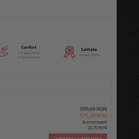
Confort
Calitate
si experienta
remarcabila
ergonomica
599,00 RON
575,30 RON
Economisesti
23,70 RON
CUMPARA-LE IMPREUNA