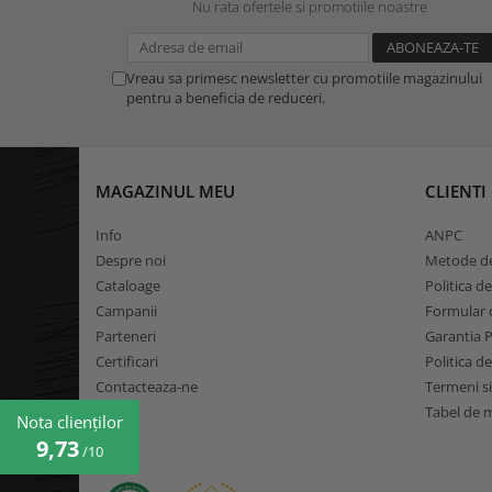
Nu rata ofertele si promotiile noastre
Vreau sa primesc newsletter cu promotiile magazinului
pentru a beneficia de reduceri.
MAGAZINUL MEU
CLIENTI
Info
ANPC
Despre noi
Metode de
Cataloage
Politica d
Campanii
Formular d
Parteneri
Garantia 
Certificari
Politica d
Contacteaza-ne
Termeni si
Tabel de 
Nota clienților
9,73
/10