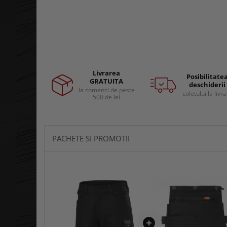
Curele si bretele
Menghine si prese
Genunchiere
Alte accesorii echipamente
protectie
Genti si trolere
Buzunare externe
Livrarea
Posibilitate
Echipamente specializate
GRATUITA
deschiderii
la comenzi de peste
Echipamente muncitori ferma
coletului la livr
500 de lei
Echipamente veterinari
Echipamente mulgatori
Echipamente trimeri ongloane
PACHETE SI PROMOTII
Masti protectie
Manusi protectie
Casti si antifoane protectie