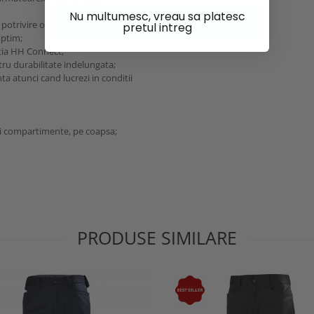
Nu multumesc, vreau sa platesc
 potrivire optima;
pretul intreg
optim;
ctia HH Connect;
ntru durabilitate indelungata;
ta atunci cand lucrezi in conditii
 si compartimente, pe coapsa;
PRODUSE SIMILARE