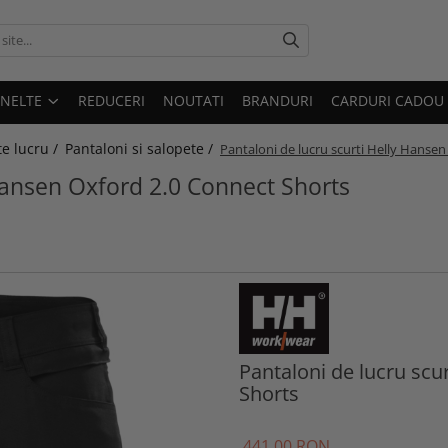
UNELTE
REDUCERI
NOUTATI
BRANDURI
CARDURI CADOU
e lucru /
Pantaloni si salopete /
Pantaloni de lucru scurti Helly Hanse
 Hansen Oxford 2.0 Connect Shorts
Pantaloni de lucru scu
Shorts
441
,00
RON