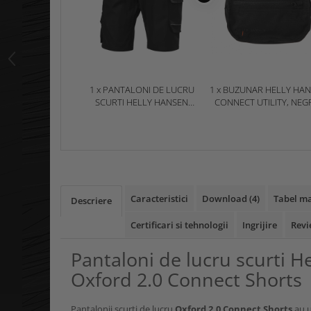
1 x PANTALONI DE LUCRU
1 x BUZUNAR HELLY HA
SCURTI HELLY HANSEN
CONNECT UTILITY, NEG
OXFORD 2.0 CONNECT
STD
SHORTS
Caracteristici
Download (4)
Tabel ma
Descriere
Certificari si tehnologii
Ingrijire
Revi
Pantaloni de lucru scurti H
Oxford 2.0 Connect Shorts
Pantalonii scurti de lucru
Oxford 2.0 Connect Shorts
au u