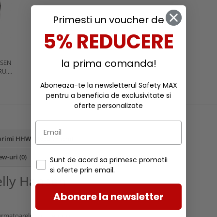
Primesti un voucher de
5% REDUCERE
la prima comanda!
NSEN
RU,
Aboneaza-te la newsletterul Safety MAX
pentru a beneficia de exclusivitate si
oferte personalizate
rimi HHW - Regular (cm)
ew-uri
(0)
Sunt de acord sa primesc promotii
si oferte prin email.
elly Hansen
Abonare la newsletter
rmatoarele caracteristici: