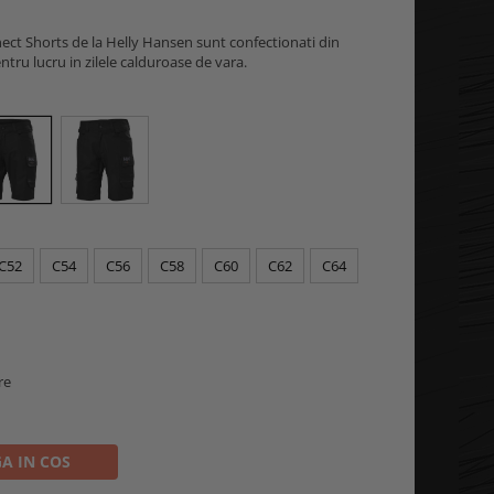
ect Shorts de la Helly Hansen sunt confectionati din
entru lucru in zilele calduroase de vara.
C52
C54
C56
C58
C60
C62
C64
re
A IN COS