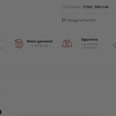
Cod Produs:
77361_990-C44
Adauga la Favorite
a
Siguranta
Retur garantat
si protectie
in 30 de zile
certificata
are