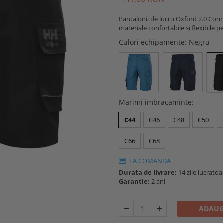
Pantalonii de lucru Oxford 2.0 Conn
materiale confortabile si flexibile p
Culori echipamente
: Negru
Marimi imbracaminte
:
C44
C46
C48
C50
C66
C68
LA COMANDA
Durata de livrare:
14 zile lucratoa
Garantie:
2 ani
ADAUG