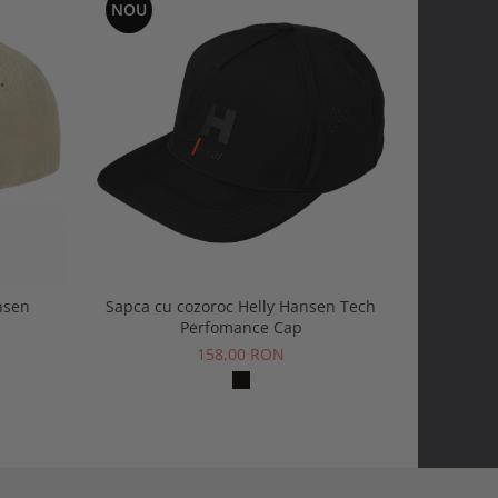
NOU
nsen
Sapca cu cozoroc Helly Hansen Tech
Caciula He
Perfomance Cap
158,00 RON