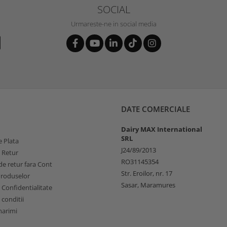
SOCIAL
Urmareste-ne in social media
DATE COMERCIALE
Dairy MAX International
SRL
 Plata
J24/89/2013
e Retur
RO31145354
e retur fara Cont
Str. Eroilor, nr. 17
Produselor
Sasar, Maramures
e Confidentialitate
 conditii
marimi