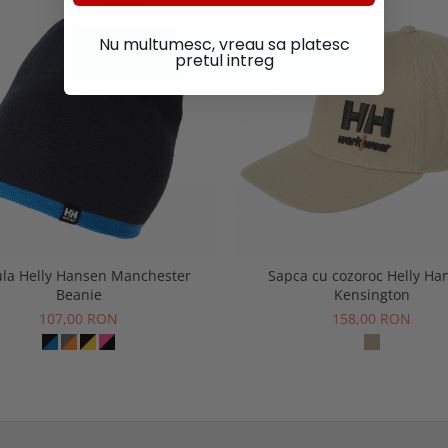
Nu multumesc, vreau sa platesc
pretul intreg
ula Helly Hansen Manchester
Sapca cu cozoroc Helly Ha
Beanie
Kensington
107,00 RON
158,00 RON