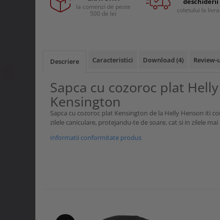
Curele si bretele
deschiderii
la comenzi de peste
Menghine si prese
coletului la livr
500 de lei
Genunchiere
Alte accesorii echipamente
protectie
Genti si trolere
Caracteristici
Download (4)
Review-
Descriere
Buzunare externe
Echipamente specializate
Sapca cu cozoroc plat Hell
Echipamente muncitori ferma
Kensington
Echipamente veterinari
Sapca cu cozoroc plat Kensington de la Helly Henson iti co
Echipamente mulgatori
zilele caniculare, protejandu-te de soare, cat si in zilele mai 
Echipamente trimeri ongloane
Informatii conformitate produs
Masti protectie
Manusi protectie
Casti si antifoane protectie