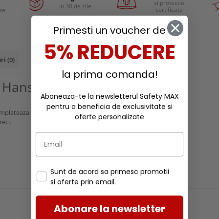
si protectie
in 30 de zile
certificata
are
Primesti un voucher de
5% REDUCERE
uri
(0)
la prima comanda!
y Hansen
Aboneaza-te la newsletterul Safety MAX
pentru a beneficia de exclusivitate si
mpleteaza perfect tinuta, atat in
oferte personalizate
reci.
Sunt de acord sa primesc promotii
si oferte prin email.
PRODUSE SIMILARE
Abonare la newsletter