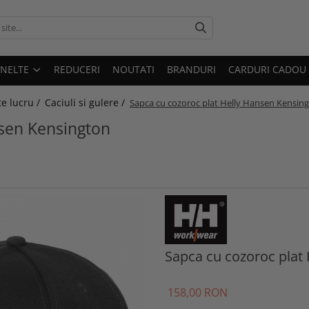
UNELTE
REDUCERI
NOUTATI
BRANDURI
CARDURI CADOU
e lucru /
Caciuli si gulere /
Sapca cu cozoroc plat Helly Hansen Kensin
nsen Kensington
Sapca cu cozoroc plat
158
,00
RON