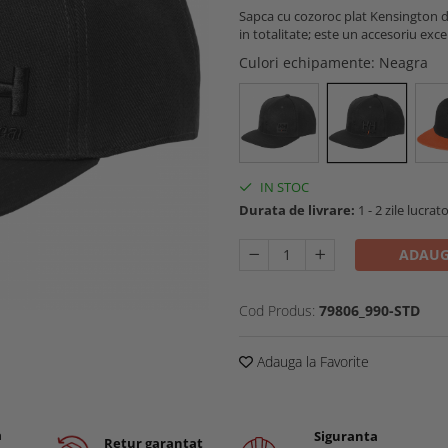
Sapca cu cozoroc plat Kensington de
in totalitate; este un accesoriu excel
Culori echipamente
: Neagra
IN STOC
Durata de livrare:
1 - 2 zile lucrat
ADAUG
Cod Produs:
79806_990-STD
Adauga la Favorite
a
Siguranta
Retur garantat