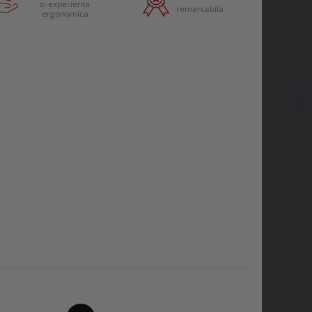
si experienta
remarcabila
ergonomica