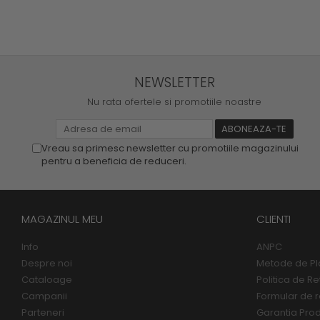
NEWSLETTER
Nu rata ofertele si promotiile noastre
Vreau sa primesc newsletter cu promotiile magazinului
pentru a beneficia de reduceri.
MAGAZINUL MEU
CLIENTI
Info
ANPC
Despre noi
Metode de Pl
Cataloage
Politica de Re
Campanii
Formular de r
Parteneri
Garantia Pro