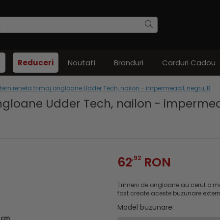
Reduceri
Noutati
Branduri
Carduri Cadou
tern reneta trimaj ongloane Udder Tech, nailon - impermeabil, negru, R
ngloane Udder Tech, nailon - impermea
62
,92
RON
Trimerii de ongloane au cerut o mo
fost create aceste buzunare exter
Model buzunare
: