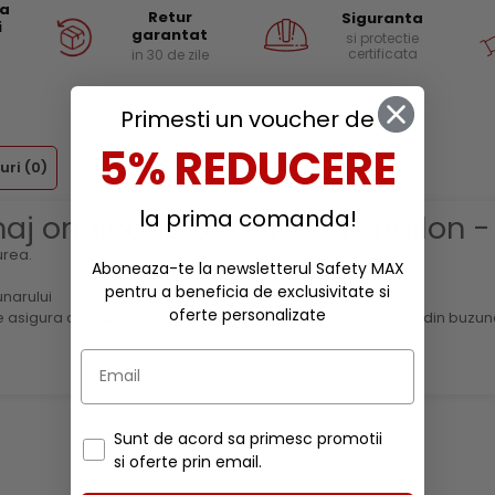
ea
Retur
Siguranta
i
garantat
si protectie
certificata
in 30 de zile
Primesti un voucher de
5% REDUCERE
uri
(0)
la prima comanda!
maj ongloane Udder Tech, nailon 
urea.
Aboneaza-te la newsletterul Safety MAX
pentru a beneficia de exclusivitate si
unarului
oferte personalizate
 te asigura ca toate aschiile care pot ramane pe reneta cad din buzun
Sunt de acord sa primesc promotii
si oferte prin email.