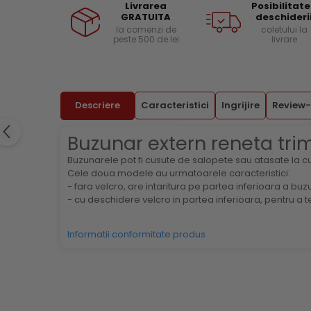
Livrarea
Posibilitat
Facebook
Menghine si prese
Curele si bretele
GRATUITA
deschideri
la comenzi de
coletului la
Genunchiere
peste 500 de lei
livrare
Alte accesorii echipamente
protectie
Genti si trolere
Buzunare externe
Descriere
Caracteristici
Ingrijire
Review-
Echipamente specializate
Buzunar extern reneta tri
Echipamente muncitori ferma
Buzunarele pot fi cusute de salopete sau atasate la c
Echipamente veterinari
Cele doua modele au urmatoarele caracteristici:
Echipamente mulgatori
- fara velcro, are intaritura pe partea inferioara a buz
Echipamente trimeri ongloane
- cu deschidere velcro in partea inferioara, pentru a
Masti protectie
Informatii conformitate produs
Manusi protectie
Casti si antifoane protectie