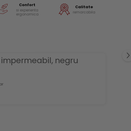
Confort
Calitate
si experienta
remarcabila
ergonomica
- impermeabil, negru
ar