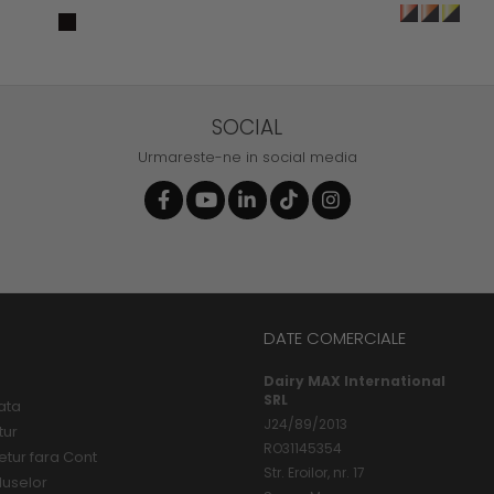
SOCIAL
Urmareste-ne in social media
DATE COMERCIALE
Dairy MAX International
SRL
ata
J24/89/2013
tur
RO31145354
etur fara Cont
Str. Eroilor, nr. 17
duselor