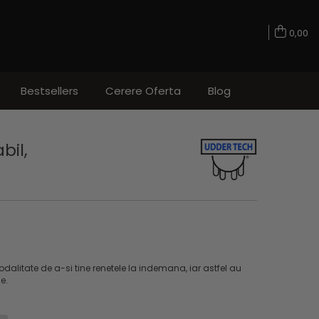
0,00
Bestsellers
Cerere Oferta
Blog
bil,
dalitate de a-si tine renetele la indemana, iar astfel au
ne.