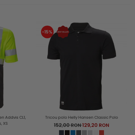
-15%
en Addvis CL1,
Tricou polo Helly Hansen Classic Polo
, XS
152,00 RON
129,20 RON