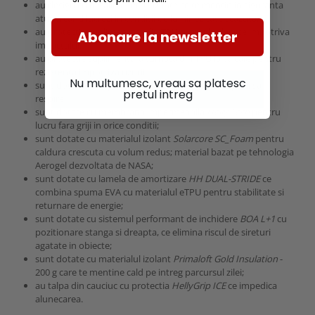
au design cu detalii reflectorizante ce te mentin in siguranta
atunci cand lucrezi in conditii de luminozitate scazuta;
au protectie suplimentara din TPU turnat la degete impotriva
Abonare la newsletter
impactului;
au protectie suplimentara turnata din TPU la calcaie pentru
rezistenta impotriva uzurii;
Nu multumesc, vreau sa platesc
sunt dotate cu captuseala din plasa ce permite pielii sa
pretul intreg
respire;
sunt dotate cu membrana impermeabila
Helly Tech
pentru
lucru fara griji in orice conditii;
sunt dotate cu materialul izolant
Solarcore SC_Foam
pentru
caldura crescuta cu volum redus; material bazat pe tehnologia
Aerogel dezvoltata de NASA;
sunt dotate cu lamela de amortizare
HH DUAL-STRIDE
ce
combina spuma EVA cu materialul eTPU pentru stabilitate si
returnare de energie;
sunt dotate cu sistemul performant de inchidere
BOA L+1
cu
pozitionare stanga si dreapta, ce elimina riscul de sireturi
agatate in obiecte;
sunt dotate cu materialul izolant
Primaloft Gold Insulation
-
200 g care te mentine cald pe intreg parcursul zilei;
au talpa din cauciuc cu protectia
HellyGrip ICE
ce impedica
alunecarea.