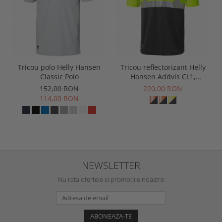
Tricou polo Helly Hansen
Tricou reflectorizant Helly
Classic Polo
Hansen Addvis CL1,
galben/negru abanos, XS
152,00 RON
220,00 RON
114,00 RON
NEWSLETTER
Nu rata ofertele si promotiile noastre