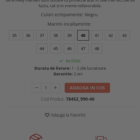
de la Helly Hansen sunt dotate cu protectie atat in cele mai reci zile de
Buzunare externe
lucru, cat si in vreme nefavorabila.
Menghine si prese
Echipamente specializate
Culori echipamente
:
Negru
Echipamente muncitori ferma
Marimi incaltaminte
:
Echipamente veterinari
35
36
37
38
39
40
41
42
43
Echipamente mulgatori
Echipamente trimeri ongloane
44
45
46
47
48
Masti protectie
IN STOC
Manusi protectie
Durata de livrare:
1 - 2 zile lucratoare
Garantie:
2 ani
Casti si antifoane protectie
ADAUGA IN COS
Cod Produs:
78452_990-40
Adauga la Favorite