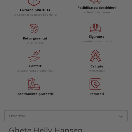
Posibilitatea deschiderii
Livrarea GRATUITA
coletului la livrare
la comenzi de peste 500 de lei
Siguranta
Retur garantat
si protectie certificata
in 30 de zile
Confort
Calitate
si experienta ergonomica
remarcabila
Incaltaminte protectie
Reduceri
Descriere
Ghete Helly Hansen