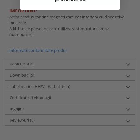
IMPORTANT!
Acest produs contine magneti care pot interfera cu dispozitive
medicale.
A
NU
se de persoane care utilizeaza stimulator cardiac
(pacemaker)!
Informatii conformitate produs
Caracteristici
Download (5)
Tabel marimi HHW - Barbati (cm)
Certificari si tehnologii
Ingrijire
Review-uri
(0)