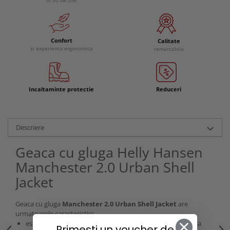
Confort
Calitate
si experienta ergonomica
remarcabila
Incaltaminte protectie
Reduceri
Descriere
Geaca cu gluga Helly Hansen
Manchester 2.0 Urban Shell
Jacket
Geaca cu gluga
Manchester 2.0 Urban Shell Jacket
are
urmatoarele caracteristici:
este dotata cu protectie impermeabila, ce permite pielii sa
Primesti un voucher de