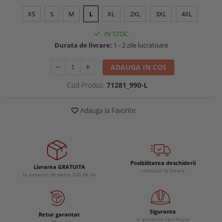
Buzunare externe
Menghine si prese
XS
S
M
L
XL
2XL
3XL
4XL
Echipamente specializate
IN STOC
Echipamente muncitori ferma
Durata de livrare:
1 - 2 zile lucratoare
Echipamente veterinari
Echipamente mulgatori
ADAUGA IN COS
Echipamente trimeri ongloane
Cod Produs:
71281_990-L
Masti protectie
Manusi protectie
Adauga la Favorite
Casti si antifoane protectie
Posibilitatea deschiderii
Livrarea GRATUITA
coletului la livrare
la comenzi de peste 500 de lei
Siguranta
Retur garantat
si protectie certificata
in 30 de zile