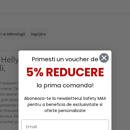
ri si tehnologii
Ingrijire
a Helly Hansen
Primesti un voucher de
i,
5% REDUCERE
 rezistent la apa
Helly Tech
la prima comanda!
 vreme. Talia acestora este
tura special conceputa pentru a
Aboneaza-te la newsletterul Safety MAX
ti poti atasa legitimatia. In partea
pentru a beneficia de exclusivitate si
protectie tip clapeta impotriva
oferte personalizate
ant
Primaloft
utilizat la pantaloni
lui rece. Elementele
 sa lucrezi pe timp de noapte sau