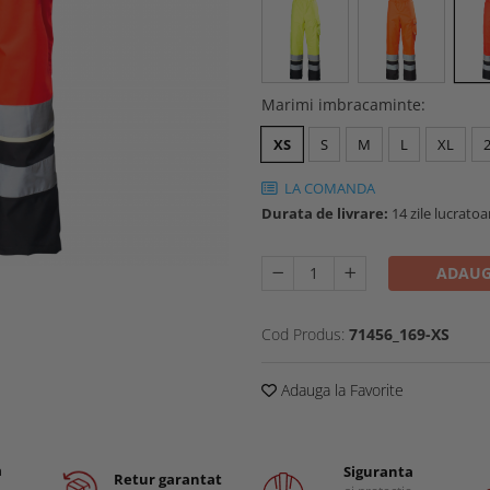
Marimi imbracaminte
:
XS
S
M
L
XL
LA COMANDA
Durata de livrare:
14 zile lucratoa
ADAUG
Cod Produs:
71456_169-XS
Adauga la Favorite
a
Siguranta
Retur garantat