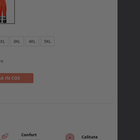
2XL
3XL
4XL
5XL
re
A IN COS
Confort
Calitate