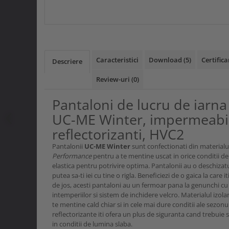
REFLECTORIZANTI, HVC2
Caracteristici
Download (5)
Certifica
Descriere
Review-uri
(0)
Pantaloni de lucru de iarn
UC-ME Winter, impermeabil
reflectorizanti, HVC2
Pantalonii
UC-ME Winter
sunt confectionati din materialul
Performance
pentru a te mentine uscat in orice conditii de
elastica pentru potrivire optima. Pantalonii au o deschiza
putea sa-ti iei cu tine o rigla. Beneficiezi de o gaica la care i
de jos, acesti pantaloni au un fermoar pana la genunchi cu 
intemperiilor si sistem de inchidere velcro. Materialul izol
te mentine cald chiar si in cele mai dure conditii ale sezonu
reflectorizante iti ofera un plus de siguranta cand trebuie
in conditii de lumina slaba.