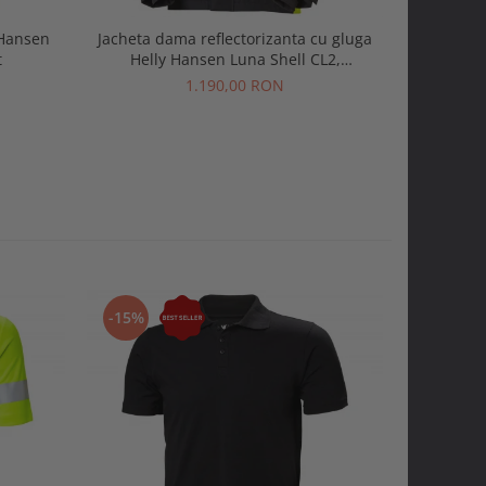
 Hansen
Jacheta dama reflectorizanta cu gluga
Pantofi p
t
Helly Hansen Luna Shell CL2,
Evol
galben/negru, XL
1.190,00 RON
-15%
-20%