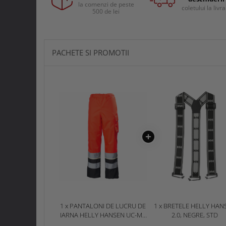
Curele si bretele
la comenzi de peste
coletului la livr
Menghine si prese
500 de lei
Genunchiere
Alte accesorii echipamente
protectie
Genti si trolere
PACHETE SI PROMOTII
Buzunare externe
Echipamente specializate
Echipamente muncitori ferma
Echipamente veterinari
Echipamente mulgatori
Echipamente trimeri ongloane
Masti protectie
Manusi protectie
Casti si antifoane protectie
1 x PANTALONI DE LUCRU DE
1 x BRETELE HELLY HAN
IARNA HELLY HANSEN UC-ME
2.0, NEGRE, STD
WINTER, IMPERMEABILI,