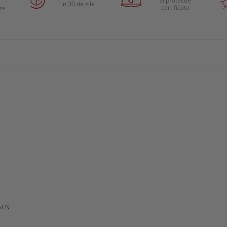
si protectie
in 30 de zile
certificata
are
SEN