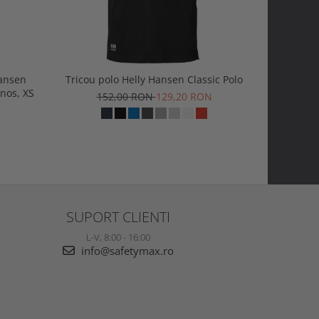
Hansen
Tricou polo Helly Hansen Classic Polo
Tricou H
nos, XS
152,00 RON
129,20 RON
1
SUPORT CLIENTI
L-V, 8:00 - 16:00
info@safetymax.ro