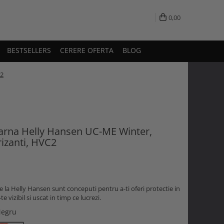
0,00
BESTSELLERS
CERERE OFERTA
BLOG
C2
iarna Helly Hansen UC-ME Winter,
rizanti, HVC2
 la Helly Hansen sunt conceputi pentru a-ti oferi protectie in
vizibil si uscat in timp ce lucrezi.
Negru