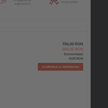
si experienta
remarcabila
ergonomica
706,00 RON
689,95 RON
Economisesti
16,05 RON
CUMPARA-LE IMPREUNA