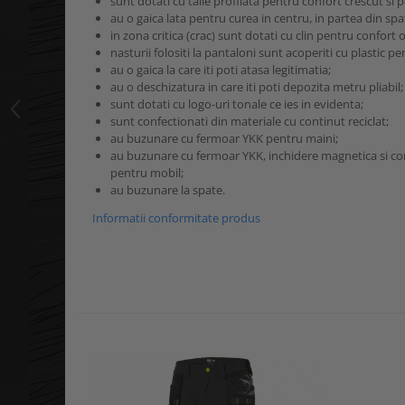
sunt dotati cu talie profilata pentru confort crescut si 
au o gaica lata pentru curea in centru, in partea din spa
in zona critica (crac) sunt dotati cu clin pentru confort 
nasturii folositi la pantaloni sunt acoperiti cu plastic p
au o gaica la care iti poti atasa legitimatia;
au o deschizatura in care iti poti depozita metru pliabil;
sunt dotati cu logo-uri tonale ce ies in evidenta;
sunt confectionati din materiale cu continut reciclat;
au buzunare cu fermoar YKK pentru maini;
au buzunare cu fermoar YKK, inchidere magnetica si c
pentru mobil;
au buzunare la spate.
Informatii conformitate produs