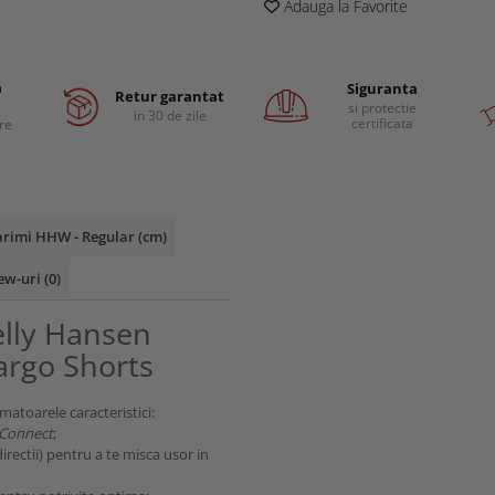
Adauga la Favorite
a
Siguranta
Retur garantat
si protectie
in 30 de zile
certificata
are
rimi HHW - Regular (cm)
ew-uri
(0)
elly Hansen
argo Shorts
atoarele caracteristici:
 Connect
;
directii) pentru a te misca usor in