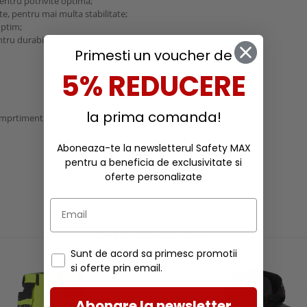
pentru potrivite optima;
te, pentru mai multa stabilitate;
optim;
entru durabilitate indelungata;
Primesti un voucher de
5% REDUCERE
la prima comanda!
omprtiment captusit incorporat
Aboneaza-te la newsletterul Safety MAX
pentru a beneficia de exclusivitate si
oferte personalizate
RECOMANDARI
Sunt de acord sa primesc promotii
si oferte prin email.
Abonare la newsletter