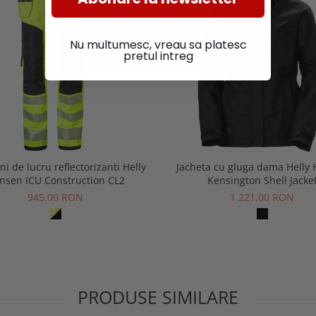
Nu multumesc, vreau sa platesc
pretul intreg
ni de lucru reflectorizanti Helly
Jacheta cu gluga dama Helly
nsen ICU Construction CL2
Kensington Shell Jacke
945,00 RON
1.221,00 RON
PRODUSE SIMILARE