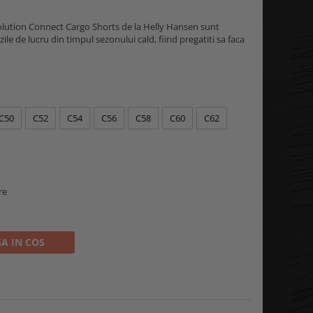
volution Connect Cargo Shorts de la Helly Hansen sunt
zile de lucru din timpul sezonului cald, fiind pregatiti sa faca
C50
C52
C54
C56
C58
C60
C62
re
A IN COS