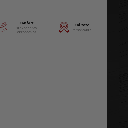
Confort
Calitate
si experienta
remarcabila
ergonomica