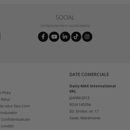
SOCIAL
Urmareste-ne in social media
DATE COMERCIALE
Dairy MAX International
SRL
 Plata
J24/89/2013
e Retur
RO31145354
e retur fara Cont
Str. Eroilor, nr. 17
Produselor
Sasar, Maramures
e Confidentialitate
 conditii