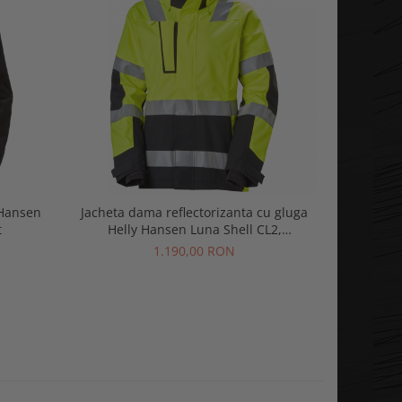
 Hansen
Jacheta dama reflectorizanta cu gluga
Pantofi p
t
Helly Hansen Luna Shell CL2,
Evol
galben/negru, XL
1.190,00 RON