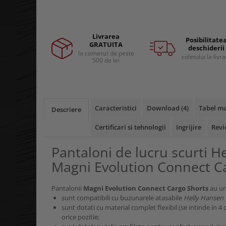
Facebook
Curele si bretele
Menghine si prese
Genunchiere
Alte accesorii echipamente
Livrarea
protectie
Posibilitate
GRATUITA
deschiderii
Genti si trolere
la comenzi de peste
coletului la livr
500 de lei
Buzunare externe
Echipamente specializate
Echipamente muncitori ferma
Echipamente veterinari
Caracteristici
Download (4)
Tabel ma
Descriere
Echipamente mulgatori
Certificari si tehnologii
Ingrijire
Revi
Echipamente trimeri ongloane
Masti protectie
Pantaloni de lucru scurti H
Manusi protectie
Magni Evolution Connect C
Casti si antifoane protectie
Pantalonii
Magni Evolution Connect Cargo Shorts
au urm
sunt compatibili cu buzunarele atasabile
Helly Hansen
sunt dotati cu material complet flexibil (se intinde in 4 
orice pozitie;