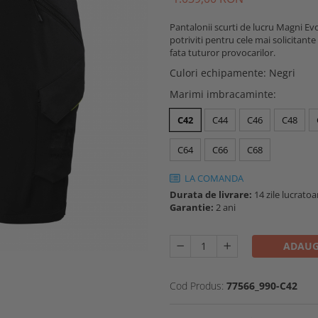
Pantalonii scurti de lucru Magni E
potriviti pentru cele mai solicitante 
fata tuturor provocarilor.
Culori echipamente
:
Negri
Marimi imbracaminte
:
C42
C44
C46
C48
C64
C66
C68
LA COMANDA
Durata de livrare:
14 zile lucratoa
Garantie:
2 ani
ADAUG
Cod Produs:
77566_990-C42