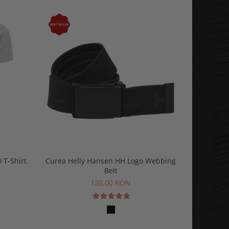
-15%
 T-Shirt
Curea Helly Hansen HH Logo Webbing
Tricou po
Belt
15
120,00 RON