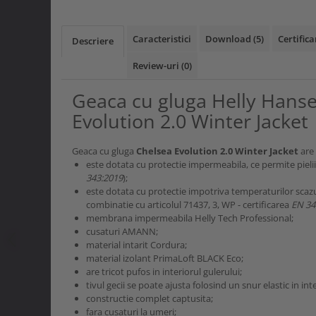
Curele si bretele
Menghine si prese
Genunchiere
Caracteristici
Download (5)
Certifica
Alte accesorii echipamente
Descriere
protectie
Review-uri
(0)
Genti si trolere
Buzunare externe
Geaca cu gluga Helly Hans
Echipamente specializate
Evolution 2.0 Winter Jacket
Echipamente muncitori ferma
Echipamente veterinari
Geaca cu gluga
Chelsea Evolution 2.0 Winter Jacket
are
este dotata cu protectie impermeabila, ce permite pielii 
Echipamente mulgatori
343:2019
);
Echipamente trimeri ongloane
este dotata cu protectie impotriva temperaturilor scazu
Masti protectie
combinatie cu articolul 71437, 3, WP - certificarea
EN 34
membrana impermeabila Helly Tech Professional;
Manusi protectie
cusaturi AMANN;
material intarit Cordura;
Casti si antifoane protectie
material izolant PrimaLoft BLACK Eco;
are tricot pufos in interiorul gulerului;
tivul gecii se poate ajusta folosind un snur elastic in i
constructie complet captusita;
fara cusaturi la umeri;