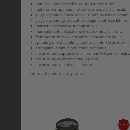
material intarit Stretch Cordura la umeri si tiv;
material principal semiflexibil (se intinde in 2 directii);
gluga se poate detasa in cazul in care nu este necesara;
gluga se poate ajusta atat pe lungime, cat si pe latime;
mansetele manecilor sunt ajustabile;
manecile sunt articulate pentru a te misca eficient;
fermoare in zona axilara pentru ventilatia corpului;
spatele gecii este prelungit pentru confort si protectie
are o gaica la care iti poti atasa legitimatia;
are buzunare captusite si cu fermoar YKK pentru maini;
are buzunar cu fermoar YKK la piept;
are buzunare din plasa in interior.
Informatii conformitate produs