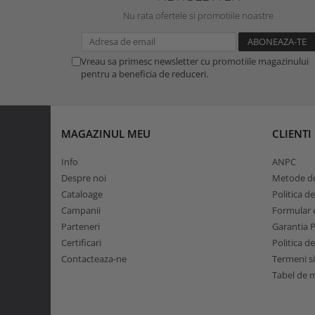
Nu rata ofertele si promotiile noastre
Vreau sa primesc newsletter cu promotiile magazinului
pentru a beneficia de reduceri.
MAGAZINUL MEU
CLIENTI
Info
ANPC
Despre noi
Metode de
Cataloage
Politica d
Campanii
Formular d
Parteneri
Garantia 
Certificari
Politica d
Contacteaza-ne
Termeni si
Tabel de 