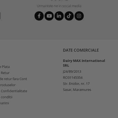
Urmareste-ne in social media
DATE COMERCIALE
Dairy MAX International
SRL
 Plata
J24/89/2013
e Retur
RO31145354
e retur fara Cont
Str. Eroilor, nr. 17
Produselor
Sasar, Maramures
e Confidentialitate
 conditii
marimi