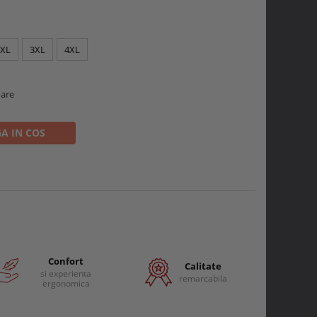
2XL
3XL
4XL
oare
A IN COS
Confort
Calitate
si experienta
remarcabila
ergonomica