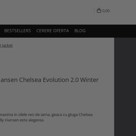
0,00
BESTSELLERS
CERERE OFERTA
BLOG
 Jacket
Hansen Chelsea Evolution 2.0 Winter
axima in zilele reci de iarna, geaca cu gluga Chelsea
elly Hansen este alegerea.