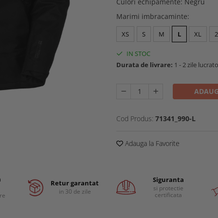
Culori echipamente
:
Negru
Marimi imbracaminte
:
XS
S
M
L
XL
IN STOC
Durata de livrare:
1 - 2 zile lucrat
ADAUG
Cod Produs:
71341_990-L
Adauga la Favorite
a
Siguranta
Retur garantat
si protectie
in 30 de zile
certificata
are