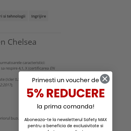
ri si tehnologii
Ingrijire
en Chelsea
 urmatoarele caracteristici:
sa respire 4,1, X (certificarea
EN
Primesti un voucher de
te (Icler 0,335 m2K/W(B); in
2:2017
);
5% REDUCERE
la prima comanda!
nteriorul buzunarelor pentru maini;
Aboneaza-te la newsletterul Safety MAX
pentru a beneficia de exclusivitate si