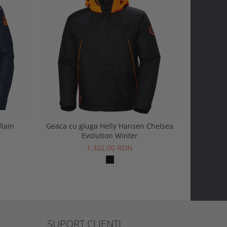
 Rain
Geaca cu gluga Helly Hansen Chelsea
Jachet
Evolution Winter
1.322,00 RON
SUPORT CLIENTI