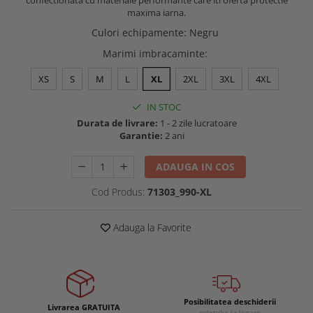
confectionata cu materiale performante care iti oferta protectie
Buzunare externe
maxima iarna.
Menghine si prese
Echipamente specializate
Culori echipamente
:
Negru
Echipamente muncitori ferma
Marimi imbracaminte
:
Echipamente veterinari
XS
S
M
L
XL
2XL
3XL
4XL
Echipamente mulgatori
Echipamente trimeri ongloane
IN STOC
Durata de livrare:
1 - 2 zile lucratoare
Masti protectie
Garantie:
2 ani
Manusi protectie
ADAUGA IN COS
Casti si antifoane protectie
Cod Produs:
71303_990-XL
Adauga la Favorite
Posibilitatea deschiderii
Livrarea GRATUITA
coletului la livrare