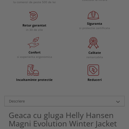
la comenzi de peste 500 de lei
Siguranta
Retur garantat
si protectie certificata
in 30 de zile
Confort
Calitate
si experienta ergonomica
remarcabila
Incaltaminte protectie
Reduceri
Descriere
Geaca cu gluga Helly Hansen
Magni Evolution Winter Jacket