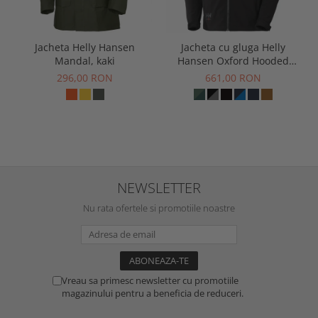
Jacheta Helly Hansen
Jacheta cu gluga Helly
Mandal, kaki
Hansen Oxford Hooded
Softshell Jacket
296,00 RON
661,00 RON
NEWSLETTER
Nu rata ofertele si promotiile noastre
Vreau sa primesc newsletter cu promotiile
magazinului pentru a beneficia de reduceri.