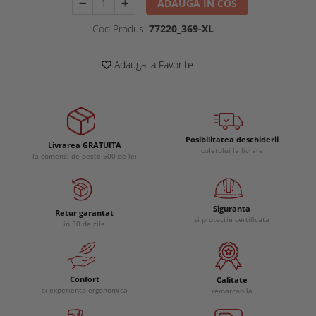
ADAUGA IN COS
Cod Produs:
77220_369-XL
Adauga la Favorite
Posibilitatea deschiderii
Livrarea GRATUITA
coletului la livrare
la comenzi de peste 500 de lei
Siguranta
Retur garantat
si protectie certificata
in 30 de zile
Confort
Calitate
si experienta ergonomica
remarcabila