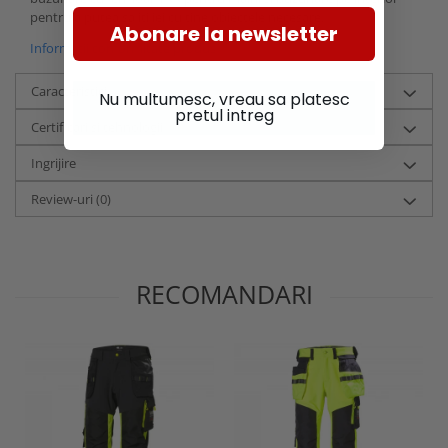
pentru a putea sa iti iei cu tine obiectele necesare.
Abonare la newsletter
Informatii conformitate produs
Caracteristici
Nu multumesc, vreau sa platesc
pretul intreg
Certificari si tehnologii
Ingrijire
Review-uri
(0)
RECOMANDARI