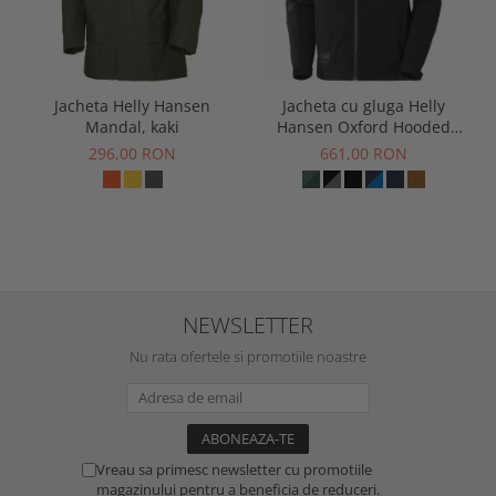
Jacheta Helly Hansen
Jacheta cu gluga Helly
Mandal, kaki
Hansen Oxford Hooded
Softshell Jacket
296,00 RON
661,00 RON
NEWSLETTER
Nu rata ofertele si promotiile noastre
Vreau sa primesc newsletter cu promotiile
magazinului pentru a beneficia de reduceri.