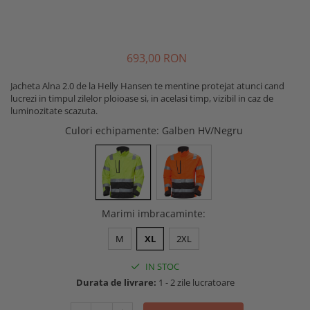
Buzunare externe
Menghine si prese
Echipamente specializate
Echipamente muncitori ferma
693
,00
RON
Echipamente veterinari
Jacheta Alna 2.0 de la Helly Hansen te mentine protejat atunci cand
Echipamente mulgatori
lucrezi in timpul zilelor ploioase si, in acelasi timp, vizibil in caz de
Echipamente trimeri ongloane
luminozitate scazuta.
Masti protectie
Culori echipamente
: Galben HV/Negru
Manusi protectie
Casti si antifoane protectie
Marimi imbracaminte
:
M
XL
2XL
IN STOC
Durata de livrare:
1 - 2 zile lucratoare