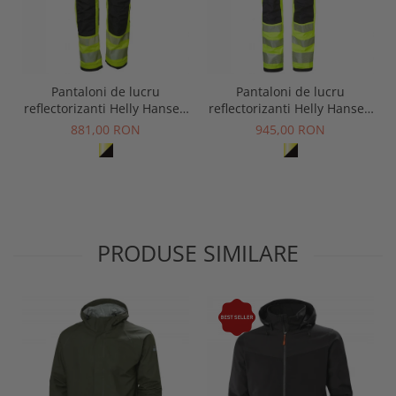
Pantaloni de lucru
Pantaloni de lucru
reflectorizanti Helly Hansen
reflectorizanti Helly Hansen
ICU Construction CL1
ICU Construction CL2
881,00 RON
945,00 RON
PRODUSE SIMILARE