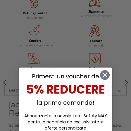
Siguranta
Retur garantat
si protectie certificata
in 30 de zile
Confort
Calitate
si experienta ergonomica
remarcabila
Incaltaminte protectie
Reduceri
Primesti un voucher de
5% REDUCERE
Descriere
la prima comanda!
Jacheta Helly Hansen Fyre
Fleece Jacket
Aboneaza-te la newsletterul Safety MAX
pentru a beneficia de exclusivitate si
Jacheta antifoc
Fyre Fleece Jacket
are urmatoarele caracteristici:
oferte personalizate
este dotata cu protectie in mediile de lucru reci, cu