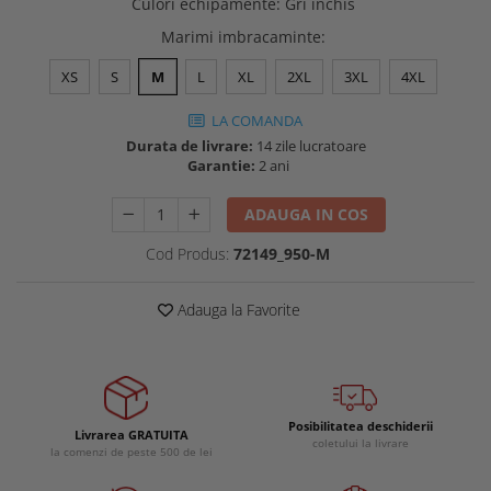
Culori echipamente
:
Gri inchis
Buzunare externe
Menghine si prese
Marimi imbracaminte
:
Echipamente specializate
XS
S
M
L
XL
2XL
3XL
4XL
Echipamente muncitori ferma
Echipamente veterinari
LA COMANDA
Echipamente mulgatori
Durata de livrare:
14 zile lucratoare
Echipamente trimeri ongloane
Garantie:
2 ani
Masti protectie
ADAUGA IN COS
Manusi protectie
Cod Produs:
72149_950-M
Casti si antifoane protectie
Adauga la Favorite
Posibilitatea deschiderii
Livrarea GRATUITA
coletului la livrare
la comenzi de peste 500 de lei