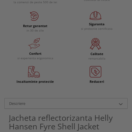
la comenzi de peste 500 de lei
Siguranta
Retur garantat
si protectie certificata
in 30 de zile
Confort
Calitate
si experienta ergonomica
remarcabila
Incaltaminte protectie
Reduceri
Descriere
Jacheta reflectorizanta Helly
Hansen Fyre Shell Jacket