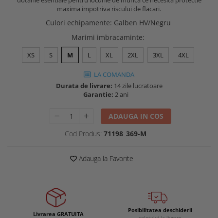
dotarile esentiale pentru locurile de munca ce necesita protectie
Buzunare externe
maxima impotriva riscului de flacari.
Menghine si prese
Echipamente specializate
Culori echipamente
:
Galben HV/Negru
Echipamente muncitori ferma
Marimi imbracaminte
:
Echipamente veterinari
XS
S
M
L
XL
2XL
3XL
4XL
Echipamente mulgatori
Echipamente trimeri ongloane
LA COMANDA
Durata de livrare:
14 zile lucratoare
Masti protectie
Garantie:
2 ani
Manusi protectie
ADAUGA IN COS
Casti si antifoane protectie
Cod Produs:
71198_369-M
Adauga la Favorite
Posibilitatea deschiderii
Livrarea GRATUITA
coletului la livrare