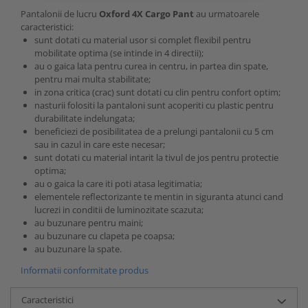
Pantalonii de lucru
Oxford 4X Cargo Pant
au urmatoarele
caracteristici:
sunt dotati cu material usor si complet flexibil pentru
mobilitate optima (se intinde in 4 directii);
au o gaica lata pentru curea in centru, in partea din spate,
pentru mai multa stabilitate;
in zona critica (crac) sunt dotati cu clin pentru confort optim;
nasturii folositi la pantaloni sunt acoperiti cu plastic pentru
durabilitate indelungata;
beneficiezi de posibilitatea de a prelungi pantalonii cu 5 cm
sau in cazul in care este necesar;
sunt dotati cu material intarit
la tivul de jos pentru protectie
optima;
au o gaica la care iti poti atasa legitimatia;
elementele reflectorizante te mentin in siguranta atunci cand
lucrezi in conditii de luminozitate scazuta;
au buzunare pentru maini;
au buzunare cu clapeta pe coapsa;
au buzunare la spate.
Informatii conformitate produs
Caracteristici