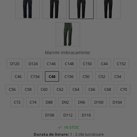
Buzunare externe
Menghine si prese
Echipamente specializate
Echipamente muncitori ferma
Echipamente veterinari
Echipamente mulgatori
Echipamente trimeri ongloane
Marimi imbracaminte
:
Masti protectie
Manusi protectie
D120
D124
C146
C148
C150
C44
C152
Casti si antifoane protectie
C46
C154
C48
C156
C50
C52
C54
C56
C58
C60
C62
C64
C66
C68
C70
C72
C74
D88
D92
D96
D100
D104
D108
D112
D116
IN STOC
Durata de livrare:
1 - 2 zile lucratoare