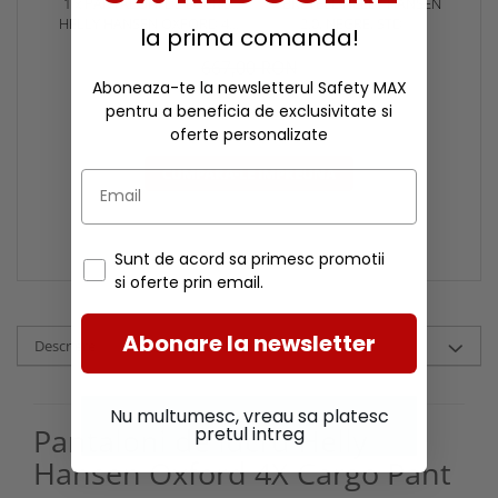
1 x PANTALONI DE LUCRU
1 x BRETELE HELLY HANSEN
HELLY HANSEN OXFORD 4X
2.0, NEGRE, STD
la prima comanda!
CARGO PANT
667,00 RON
Aboneaza-te la newsletterul Safety MAX
650,95 RON
pentru a beneficia de exclusivitate si
Economisesti
oferte personalizate
16,05 RON
CUMPARA-LE IMPREUNA
Sunt de acord sa primesc promotii
si oferte prin email.
Abonare la newsletter
Descriere
Nu multumesc, vreau sa platesc
Pantaloni de lucru Helly
pretul intreg
Hansen Oxford 4X Cargo Pant