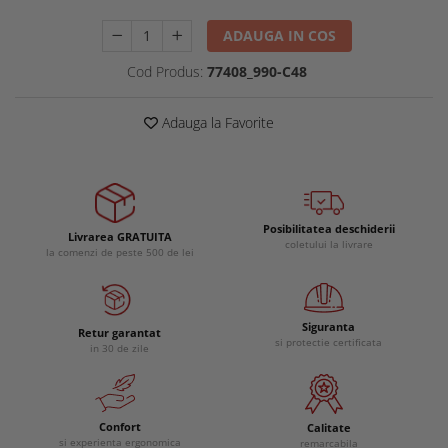
ADAUGA IN COS
Cod Produs:
77408_990-C48
Adauga la Favorite
Posibilitatea deschiderii
Livrarea GRATUITA
coletului la livrare
la comenzi de peste 500 de lei
Siguranta
Retur garantat
si protectie certificata
in 30 de zile
Confort
Calitate
si experienta ergonomica
remarcabila