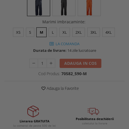
Buzunare externe
Menghine si prese
Echipamente specializate
Echipamente muncitori ferma
Marimi imbracaminte
:
Echipamente veterinari
XS
S
M
L
XL
2XL
3XL
4XL
Echipamente mulgatori
Echipamente trimeri ongloane
LA COMANDA
Durata de livrare:
14 zile lucratoare
Masti protectie
Manusi protectie
ADAUGA IN COS
Casti si antifoane protectie
Cod Produs:
70582_590-M
Adauga la Favorite
Posibilitatea deschiderii
Livrarea GRATUITA
coletului la livrare
la comenzi de peste 500 de lei