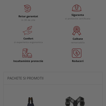
Siguranta
Retur garantat
si protectie certificata
in 30 de zile
Confort
Calitate
si experienta ergonomica
remarcabila
Incaltaminte protectie
Reduceri
PACHETE SI PROMOTII