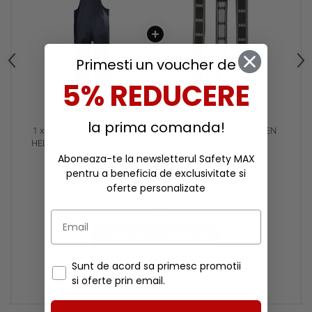
Primesti un voucher de
5% REDUCERE
la prima comanda!
1 x SALOPETA DE LUCRU PVC
1 x BRETELE HELLY HANSEN
HELLY HANSEN GALE RAIN BIB
2.0, NEGRE, STD
Aboneaza-te la newsletterul Safety MAX
542,00 RON
pentru a beneficia de exclusivitate si
525,95 RON
oferte personalizate
Economisesti
16,05 RON
CUMPARA-LE IMPREUNA
Sunt de acord sa primesc promotii
si oferte prin email.