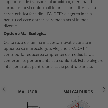
superioare de transport al umiditatii, mentinand
Buzunare externe
Menghine si prese
corpul uscat si confortabil in orice conditii. Aceasta
Echipamente specializate
caracteristica face din LIFALOFT™ alegerea ideala
Echipamente muncitori ferma
pentru cei care doresc sa ramana activi in medii
Echipamente veterinari
diverse.
Echipamente mulgatori
Optiune Mai Ecologica
Echipamente trimeri ongloane
O alta raza de lumina in acesta inovatie consta in
Masti protectie
optiunea sa mai ecologica. Alegand LIFALOFT™,
Manusi protectie
contribui la reducerea amprentei de mediu, fara a
Casti si antifoane protectie
compromite performanta sau confortul. Este o alegere
inteligenta atat pentru tine, cat si pentru planeta.
MAI USOR
MAI CALDUROS