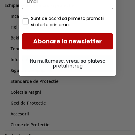
Echipamente de lucru si protectie
Incaltaminte de Protectie
Sunt de acord sa primesc promotii
si oferte prin email.
Helly Hansen Workwear
Bekina Boots
Abonare la newsletter
Tehnologii
Informatii utile
Nu multumesc, vreau sa platesc
pretul intreg
Siguranta Angajatilor
Standarde de Protectie
Colectia Magni
Geci de Protectie
Accesorii
Cizme de Protectie