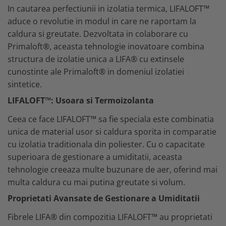
Mistrii
Cizme protectie
In cautarea perfectiunii in izolatia termica, LIFALOFT™
Spacluri
Branturi
aduce o revolutie in modul in care ne raportam la
Trasare si marcare
Sosete
caldura si greutate. Dezvoltata in colaborare cu
Alte unelte constructii
Primaloft®, aceasta tehnologie inovatoare combina
Echipamente camuflaj
Fierastraie si topoare
structura de izolatie unica a LIFA® cu extinsele
Tricouri camo
cunostinte ale Primaloft® in domeniul izolatiei
Unelte de masurat
Bluze si hanorace camo
sintetice.
Foarfeci si cuttere
Caciuli si gulere camo
LIFALOFT™: Usoara si Termoizolanta
Geci camo
Maturi, perii si farase
Pantaloni camo
Ceea ce face LIFALOFT™ sa fie speciala este combinatia
Lopeti, cazmale si sape
Incaltaminte camo
unica de material usor si caldura sporita in comparatie
Unelte specializate ferma
Sorturi si maneci protectie
cu izolatia traditionala din poliester. Cu o capacitate
Ciocane si baroase
Accesorii echipamente protectie
superioara de gestionare a umiditatii, aceasta
Dispozitive fixare
tehnologie creeaza multe buzunare de aer, oferind mai
Curele si bretele
Capsatoare
multa caldura cu mai putina greutate si volum.
Genunchiere
Consumabile scule si unelte
Proprietati Avansate de Gestionare a Umiditatii
Alte accesorii echipamente
protectie
Lame fierastraie
Fibrele LIFA® din compozitia LIFALOFT™ au proprietati
Genti si trolere
Coliere metalice