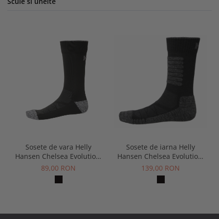
Scule si unelte
Sosete de iarna Helly
Sosete de vara Helly
Hansen Chelsea Evolution,
Hansen Chelsea Evolution,
negre
negre
139,00 RON
89,00 RON