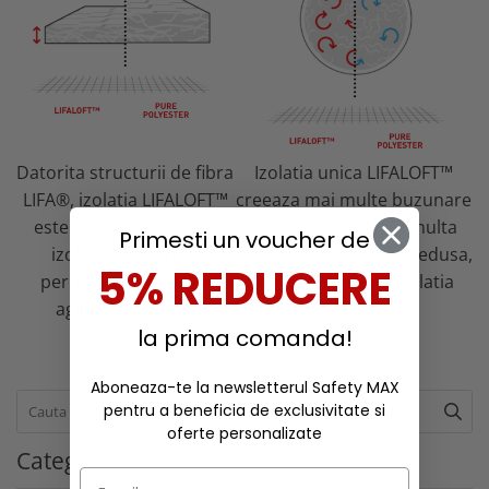
Datorita structurii de fibra
Izolatia unica LIFALOFT™
LIFA®, izolatia LIFALOFT™
creeaza mai multe buzunare
este mai usoara decat
de aer, oferind mai multa
Primesti un voucher de
izolatia standard -
caldura la o greutate redusa,
5% REDUCERE
permitand confort si
in comparatie cu izolatia
agilitate maxime.
standard.
la prima comanda!
Aboneaza-te la newsletterul Safety MAX
pentru a beneficia de exclusivitate si
oferte personalizate
Categorii