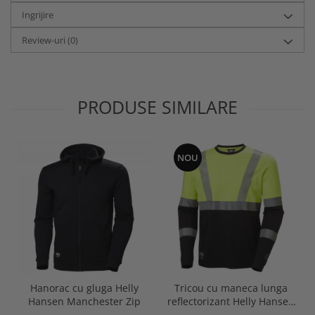
Ingrijire
Review-uri
(0)
PRODUSE SIMILARE
NOU
Hanorac cu gluga Helly
Tricou cu maneca lunga
Hansen Manchester Zip
reflectorizant Helly Hansen
Fyre Longsleeve CL1