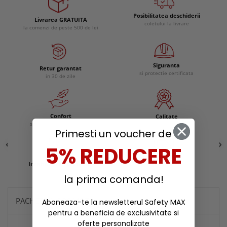
Posibilitatea deschiderii
Livrarea GRATUITA
coletului la livrare
la comenzi de peste 500 de lei
Siguranta
Retur garantat
si protectie certificata
in 30 de zile
Confort
Calitate
si experienta ergonomica
remarcabila
Primesti un voucher de
5% REDUCERE
Incaltaminte protectie
Reduceri
la prima comanda!
PACHETE SI PROMOTII
Aboneaza-te la newsletterul Safety MAX
pentru a beneficia de exclusivitate si
oferte personalizate