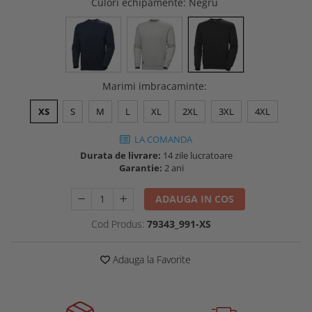
Culori echipamente
: Negru
Buzunare externe
Menghine si prese
Echipamente specializate
Echipamente muncitori ferma
Echipamente veterinari
Marimi imbracaminte
:
Echipamente mulgatori
Echipamente trimeri ongloane
XS
S
M
L
XL
2XL
3XL
4XL
Masti protectie
LA COMANDA
Manusi protectie
Durata de livrare:
14 zile lucratoare
Casti si antifoane protectie
Garantie:
2 ani
ADAUGA IN COS
Cod Produs:
79343_991-XS
Adauga la Favorite