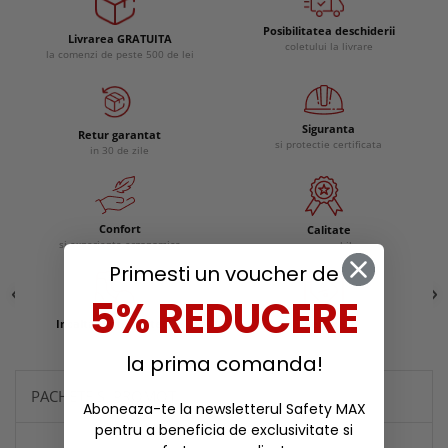
Posibilitatea deschiderii
Livrarea GRATUITA
coletului la livrare
la comenzi de peste 500 de lei
Siguranta
Retur garantat
si protectie certificata
in 30 de zile
Confort
Calitate
si experienta ergonomica
remarcabila
Primesti un voucher de
5% REDUCERE
Incaltaminte protectie
Reduceri
la prima comanda!
PACHETE SI PROMOTII
Aboneaza-te la newsletterul Safety MAX
pentru a beneficia de exclusivitate si