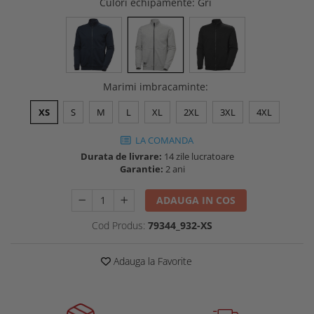
Culori echipamente
: Gri
Buzunare externe
Menghine si prese
Echipamente specializate
Echipamente muncitori ferma
Echipamente veterinari
Marimi imbracaminte
:
Echipamente mulgatori
Echipamente trimeri ongloane
XS
S
M
L
XL
2XL
3XL
4XL
Masti protectie
LA COMANDA
Manusi protectie
Durata de livrare:
14 zile lucratoare
Casti si antifoane protectie
Garantie:
2 ani
ADAUGA IN COS
Cod Produs:
79344_932-XS
Adauga la Favorite