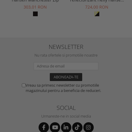
Fyre Longsleeve CL1
303,01 RON
724,00 RON
NEWSLETTER
Nu rata ofertele si promotiile noastre
Vreau sa primesc newsletter cu promotiile
magazinului pentru a beneficia de reduceri.
SOCIAL
Urmareste-ne in social media