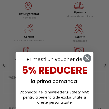
Siguranta
Retur garantat
si protectie certificata
in 30 de zile
Confort
Calitate
si experienta ergonomica
remarcabila
Primesti un voucher de
Incaltaminte protectie
Reduceri
5% REDUCERE
PACHETE SI PROMOTII
la prima comanda!
Aboneaza-te la newsletterul Safety MAX
pentru a beneficia de exclusivitate si
oferte personalizate
Descriere