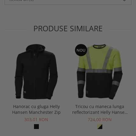
PRODUSE SIMILARE
NOU
Hanorac cu gluga Helly
Tricou cu maneca lunga
Hansen Manchester Zip
reflectorizant Helly Hansen
Fyre Longsleeve CL1
303,01 RON
724,00 RON