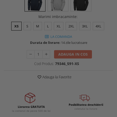
Buzunare externe
Menghine si prese
Echipamente specializate
Marimi imbracaminte
:
Echipamente muncitori ferma
Echipamente veterinari
XS
S
M
L
XL
2XL
3XL
4XL
Echipamente mulgatori
LA COMANDA
Echipamente trimeri ongloane
Durata de livrare:
14 zile lucratoare
Masti protectie
ADAUGA IN COS
Manusi protectie
Casti si antifoane protectie
Cod Produs:
79346_591-XS
Adauga la Favorite
Posibilitatea deschiderii
Livrarea GRATUITA
coletului la livrare
la comenzi de peste 500 de lei