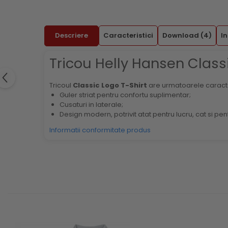
Menghine si prese
Curele si bretele
Genunchiere
Descriere
Caracteristici
Download (4)
In
Alte accesorii echipamente
protectie
Tricou Helly Hansen Class
Genti si trolere
Buzunare externe
Tricoul
Classic Logo T-Shirt
are urmatoarele caracter
Echipamente specializate
Guler striat pentru confortu suplimentar;
Echipamente muncitori ferma
Cusaturi in laterale;
Design modern, potrivit atat pentru lucru, cat si pen
Echipamente veterinari
Informatii conformitate produs
Echipamente mulgatori
Echipamente trimeri ongloane
Masti protectie
Manusi protectie
Casti si antifoane protectie