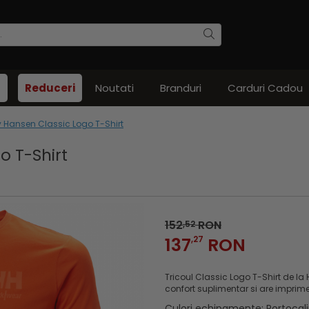
Reduceri
Noutati
Branduri
Carduri Cadou
ly Hansen Classic Logo T-Shirt
o T-Shirt
152
RON
,52
137
,27
RON
Tricoul Classic Logo T-Shirt de l
confort suplimentar si are imprim
Culori echipamente
:
Portocal