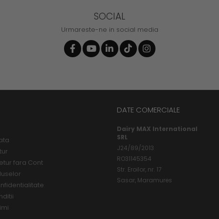
SOCIAL
Urmareste-ne in social media
DATE COMERCIALE
Dairy MAX International
SRL
ata
J24/89/2013
tur
RO31145354
etur fara Cont
Str. Eroilor, nr. 17
duselor
Sasar, Maramures
nfidentialitate
ditii
imi