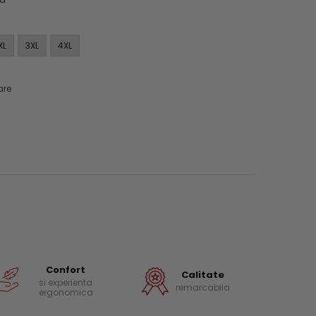
XL
3XL
4XL
are
Confort
Calitate
si experienta
remarcabila
ergonomica