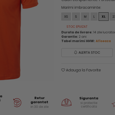
Marimi imbracaminte
:
XS
S
M
L
XL
2
STOC EPUIZAT
Durata de livrare:
14 zile lucrato
Garantie:
2 ani
Tabel marimi HHW:
Afiseaza
ALERTA STOC
Adauga la Favorite
ea
Retur
Siguranta
i
garantat
si protectie
certificata
in 30 de zile