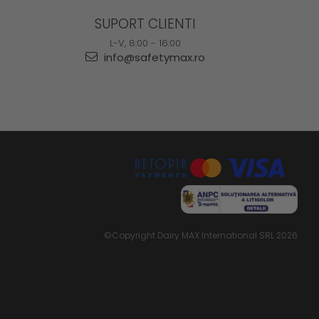
SUPORT CLIENTI
L-V, 8:00 - 16:00
info@safetymax.ro
©Copyright Dairy MAX International SRL 2026