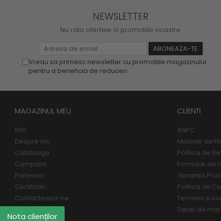
NEWSLETTER
Nu rata ofertele si promotiile noastre
Vreau sa primesc newsletter cu promotiile magazinului
pentru a beneficia de reduceri.
MAGAZINUL MEU
CLIENTI
Info
ANPC
Despre noi
Metode de Pl
Cataloage
Politica de Re
Campanii
Formular de r
Parteneri
Garantia Pro
Certificari
Politica de Co
Contacteaza-ne
Termeni si con
Tabel de mar
Nota clienților