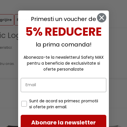
Primesti un voucher de
grijire
Review-uri
(0)
5% REDUCERE
ic Logo T-Shirt
la prima comanda!
istici:
Aboneaza-te la newsletterul Safety MAX
pentru a beneficia de exclusivitate si
tru oras.
oferte personalizate
Sunt de acord sa primesc promotii
PRODUSE SIMILARE
si oferte prin email.
Abonare la newsletter