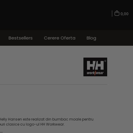
0,00
Bestsellers
Cerere Oferta
Blog
a Helly Hansen este realizat din bumbac moale pentru
euri clasice cu logo-ul HH Workwear.
iu