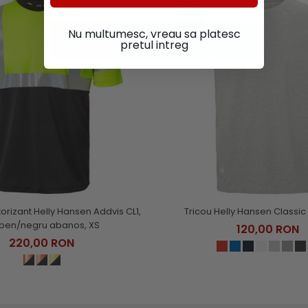
NOU
Nu multumesc, vreau sa platesc
pretul intreg
torizant Helly Hansen Addvis CL1,
Tricou Helly Hansen Classic 
ben/negru abanos, XS
120,00 RON
220,00 RON