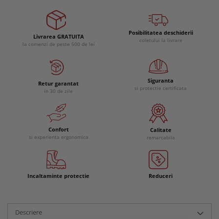
Posibilitatea deschiderii
Livrarea GRATUITA
coletului la livrare
la comenzi de peste 500 de lei
Siguranta
Retur garantat
si protectie certificata
in 30 de zile
Confort
Calitate
si experienta ergonomica
remarcabila
Incaltaminte protectie
Reduceri
Descriere