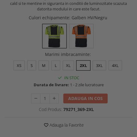
cald si te mentine in siguranta in conditii de luminozitate scazuta
Buzunare externe
Menghine si prese
datorita modului in care este facut.
Echipamente specializate
Culori echipamente
: Galben HV/Negru
Echipamente muncitori ferma
Echipamente veterinari
Echipamente mulgatori
Echipamente trimeri ongloane
Masti protectie
Marimi imbracaminte
:
Manusi protectie
XS
S
M
L
XL
2XL
3XL
4XL
Casti si antifoane protectie
IN STOC
Durata de livrare:
1 - 2 zile lucratoare
ADAUGA IN COS
Cod Produs:
79271_369-2XL
Adauga la Favorite