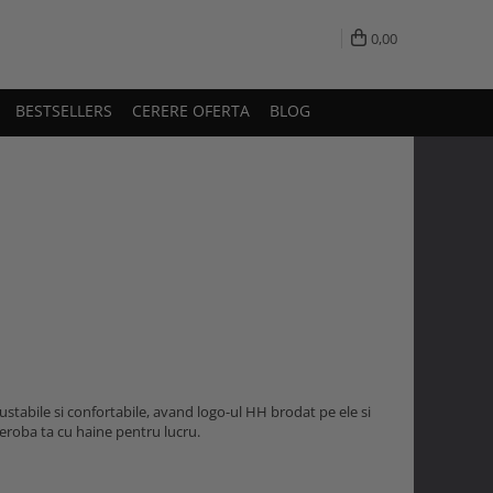
0,00
BESTSELLERS
CERERE OFERTA
BLOG
ustabile si confortabile, avand logo-ul HH brodat pe ele si
rderoba ta cu haine pentru lucru.