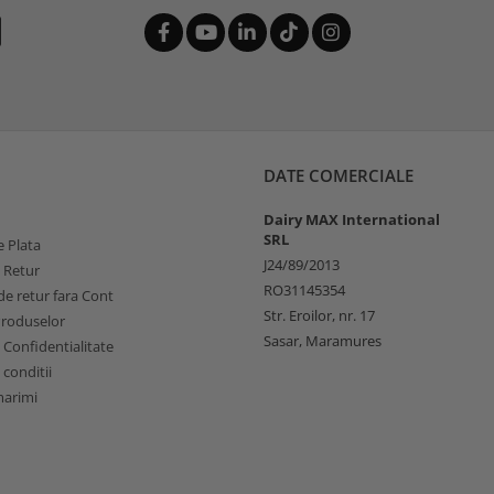
DATE COMERCIALE
Dairy MAX International
SRL
 Plata
J24/89/2013
e Retur
RO31145354
e retur fara Cont
Str. Eroilor, nr. 17
Produselor
Sasar, Maramures
e Confidentialitate
 conditii
marimi