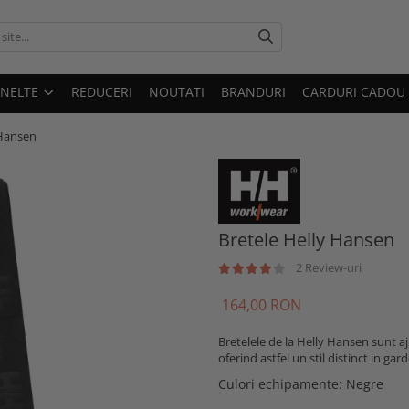
UNELTE
REDUCERI
NOUTATI
BRANDURI
CARDURI CADOU
 Hansen
Bretele Helly Hansen
2 Review-uri
164,00 RON
Bretelele de la Helly Hansen sunt aj
oferind astfel un stil distinct in ga
Culori echipamente
:
Negre