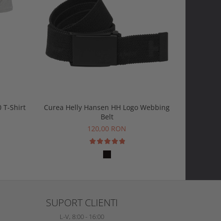
-20%
 T-Shirt
Curea Helly Hansen HH Logo Webbing
Tricou H
Belt
1
120,00 RON
SUPORT CLIENTI
L-V, 8:00 - 16:00