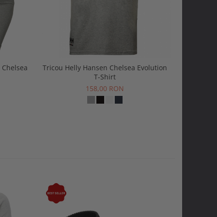
 Chelsea
Tricou Helly Hansen Chelsea Evolution
Caciula He
T-Shirt
158,00 RON