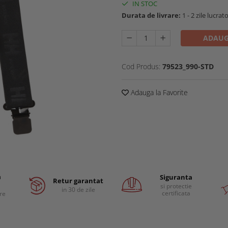
IN STOC
Durata de livrare:
1 - 2 zile lucrat
ADAUG
Cod Produs:
79523_990-STD
Adauga la Favorite
a
Siguranta
Retur garantat
si protectie
in 30 de zile
certificata
are