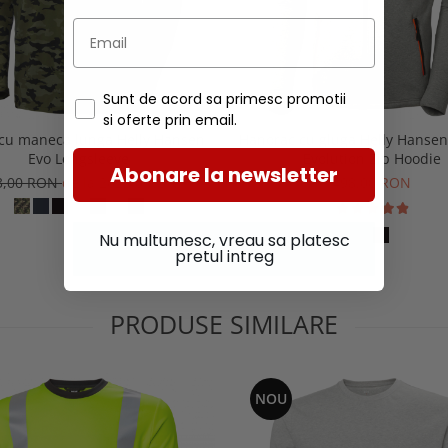
Sunt de acord sa primesc promotii
si oferte prin email.
 cu maneca lunga Helly Hansen
Hanorac cu gluga Helly Hansen
Evo Longsleeve
Evolution Zip Hoodie
Abonare la newsletter
3,00 RON
de la 202,40 RON
498,00 RON
Nu multumesc, vreau sa platesc
pretul intreg
PRODUSE SIMILARE
NOU