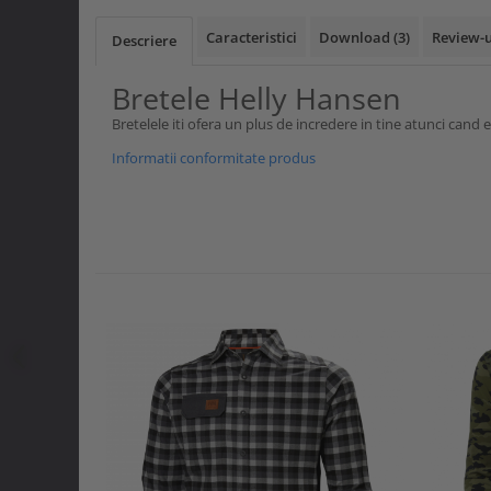
Curele si bretele
Menghine si prese
Genunchiere
Caracteristici
Download (3)
Review-
Descriere
Alte accesorii echipamente
protectie
Bretele Helly Hansen
Genti si trolere
Bretelele iti ofera un plus de incredere in tine atunci cand 
Buzunare externe
Informatii conformitate produs
Echipamente specializate
Echipamente muncitori ferma
Echipamente veterinari
Echipamente mulgatori
Echipamente trimeri ongloane
Masti protectie
Manusi protectie
Casti si antifoane protectie