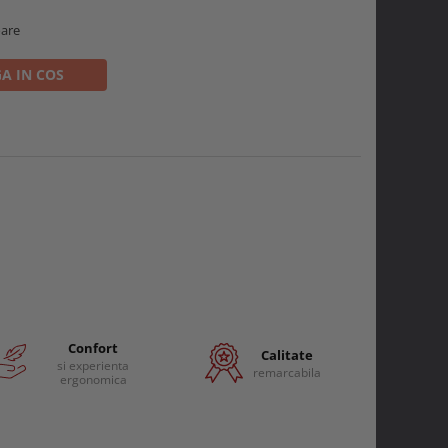
oare
A IN COS
Confort
Calitate
si experienta
remarcabila
ergonomica