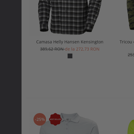
Camasa Helly Hansen Kensington
Tricou
389,62 RON
de la 272,73 RON
25
-25%