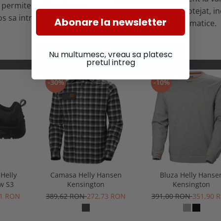
a permite un flux de aer
antirupere te va tine protejat, i
s sa intre in jacheta.
Abonare la newsletter
de conditiile climatice.
Nu multumesc, vreau sa platesc
pretul intreg
-30%
-10%
 Helly
Camasa Helly Hansen
Bluza Helly Hanse
w S3
Kensington
Kensington
61 RON
389,62 RON
272,73 RON
391,00 RON
351,90 