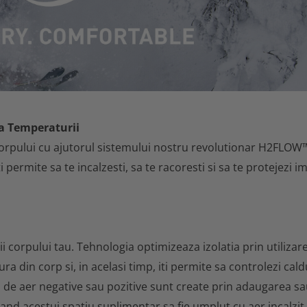
a Temperaturii
corpului cu ajutorul sistemului nostru revolutionar H2FLOW
i permite sa te incalzesti, sa te racoresti si sa te protejezi i
corpului tau. Tehnologia optimizeaza izolatia prin utilizar
a din corp si, in acelasi timp, iti permite sa controlezi cald
ii de aer negative sau pozitive sunt create prin adaugarea s
tand acestui spatiu suplimentar sa fie umplut cu aer incalzit