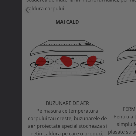
Curele si bretele
Menghine si prese
caldura corpului.
Genunchiere
Alte accesorii echipamente
MAI CALD
protectie
Genti si trolere
Buzunare externe
Echipamente specializate
Echipamente muncitori ferma
Echipamente veterinari
Echipamente mulgatori
Echipamente trimeri ongloane
Masti protectie
Manusi protectie
BUZUNARE DE AER
Casti si antifoane protectie
FERM
Pe masura ce temperatura
Pentru a t
corpului tau creste, buzunarele de
simplu f
aer proiectate special stocheaza si
plasate stra
retin caldura pe care o produci,