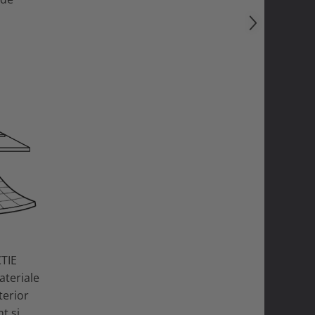
TIE
ateriale
terior
t si