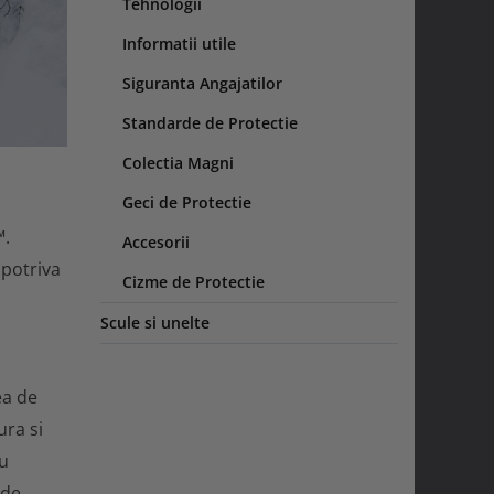
Tehnologii
Informatii utile
Siguranta Angajatilor
Standarde de Protectie
Colectia Magni
Geci de Protectie
™.
Accesorii
mpotriva
Cizme de Protectie
Scule si unelte
ea de
ura si
au
 de