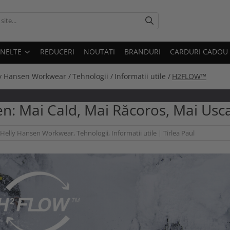
UNELTE
REDUCERI
NOUTATI
BRANDURI
CARDURI CADOU
y Hansen Workwear /
Tehnologii /
Informatii utile /
H2FLOW™
: Mai Cald, Mai Răcoros, Mai Usc
Helly Hansen Workwear
,
Tehnologii
,
Informatii utile
|
Tirlea Paul