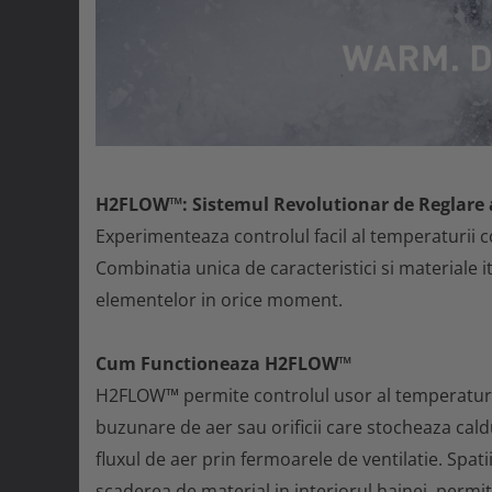
Mistrii
Combinezoane
Spacluri
Base layers
Trasare si marcare
Incaltaminte protectie
Alte unelte constructii
Pantofi si ghete protectie
Fierastraie si topoare
Cizme protectie
Unelte de masurat
Branturi
Foarfeci si cuttere
Sosete
H2FLOW™: Sistemul Revolutionar de Reglare 
Echipamente camuflaj
Maturi, perii si farase
Experimenteaza controlul facil al temperaturii 
Tricouri camo
Lopeti, cazmale si sape
Combinatia unica de caracteristici si materiale it
Bluze si hanorace camo
Unelte specializate ferma
elementelor in orice moment.
Caciuli si gulere camo
Ciocane si baroase
Geci camo
Dispozitive fixare
Cum Functioneaza H2FLOW™
Pantaloni camo
H2FLOW™ permite controlul usor al temperaturii 
Capsatoare
Incaltaminte camo
Consumabile scule si unelte
buzunare de aer sau orificii care stocheaza caldur
Sorturi si maneci protectie
fluxul de aer prin fermoarele de ventilatie. Spat
Lame fierastraie
Accesorii echipamente protectie
Coliere metalice
scaderea de material in interiorul hainei, permi