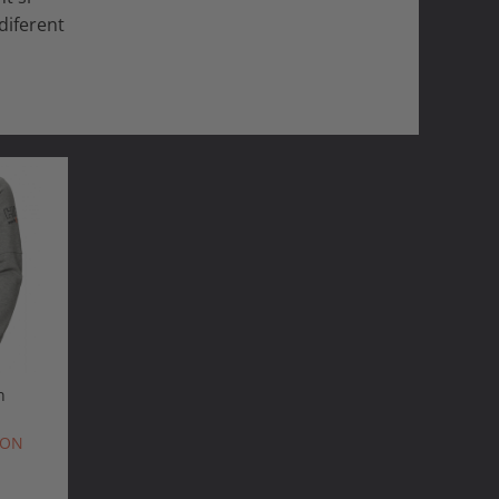
ndiferent
-20%
n
Tricou polo Helly Hansen Evo
Tricou Helly Hansen Evo 
Polo
Shirt
RON
236,92 RON
189,54 RON
163,71 RON
de la 147,3
RON