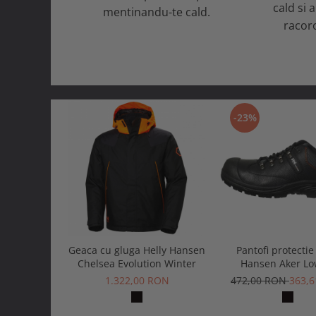
cald si 
mentinandu-te cald.
racoro
-23%
Geaca cu gluga Helly Hansen
Pantofi protectie
Chelsea Evolution Winter
Hansen Aker Lo
1.322,00 RON
472,00 RON
363,