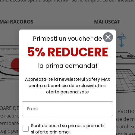
MAI RACOROS
MAI USCAT
Primesti un voucher de
5% REDUCERE
la prima comanda!
Aboneaza-te la newsletterul Safety MAX
pentru a beneficia de exclusivitate si
oferte personalizate
OARE DE VENTILATIE
STRAT EXTERIOR DE PROTEC
e racori, foloseste pur si
Construit dintr-o varietate de m
ermoarele de ventilatie
Sunt de acord sa primesc promotii
rezistente la vreme, stratul ex
tegic pentru a elibera aerul
si oferte prin email.
impermeabil, rezistent la van