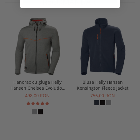
RECOMANDARI
Hanorac cu gluga Helly
Bluza Helly Hansen
Hansen Chelsea Evolution
Kensington Fleece Jacket
Zip Hoodie
498,00 RON
756,00 RON