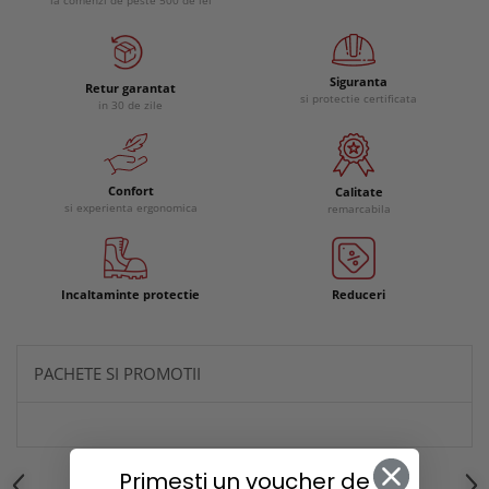
la comenzi de peste 500 de lei
Siguranta
Retur garantat
si protectie certificata
in 30 de zile
Confort
Calitate
si experienta ergonomica
remarcabila
Incaltaminte protectie
Reduceri
PACHETE SI PROMOTII
Primesti un voucher de