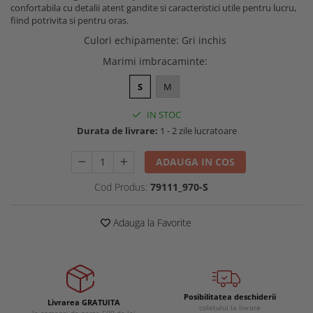
confortabila cu detalii atent gandite si caracteristici utile pentru lucru,
Buzunare externe
Menghine si prese
fiind potrivita si pentru oras.
Echipamente specializate
Culori echipamente
:
Gri inchis
Echipamente muncitori ferma
Marimi imbracaminte
:
Echipamente veterinari
S
M
Echipamente mulgatori
Echipamente trimeri ongloane
IN STOC
Masti protectie
Durata de livrare:
1 - 2 zile lucratoare
Manusi protectie
ADAUGA IN COS
Casti si antifoane protectie
Cod Produs:
79111_970-S
Adauga la Favorite
Posibilitatea deschiderii
Livrarea GRATUITA
coletului la livrare