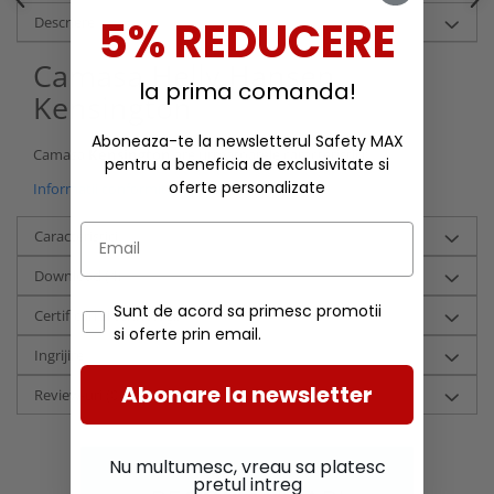
5% REDUCERE
Descriere
Camasa Helly Hansen
la prima comanda!
Kensington
Aboneaza-te la newsletterul Safety MAX
Camasa
Kensington
are urmatoarele caracteristici:
pentru a beneficia de exclusivitate si
oferte personalizate
Informatii conformitate produs
Caracteristici
Download (4)
Sunt de acord sa primesc promotii
Certificari si tehnologii
si oferte prin email.
Ingrijire
Abonare la newsletter
Review-uri
(0)
Nu multumesc, vreau sa platesc
pretul intreg