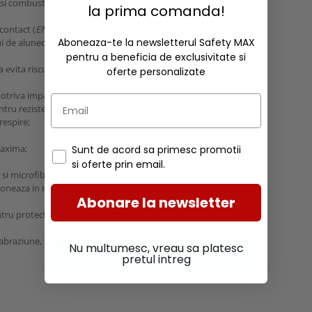
si combustibili (
EN ISO
la prima comanda!
contact (
EN ISO 20345:2022
);
Aboneaza-te la newsletterul Safety MAX
ui de alunecare pe placi ceramice
pentru a beneficia de exclusivitate si
a evita riscul de descarcare
oferte personalizate
otriva impactului;
tru rezistenta impotriva uzurii;
respire;
maxima;
Sunt de acord sa primesc promotii
si oferte prin email.
 si microfibra;
tioneaza in mod eficient
Abonare la newsletter
tru protectie de lunga durata;
abraziune, la uleiuri si
Nu multumesc, vreau sa platesc
pretul intreg