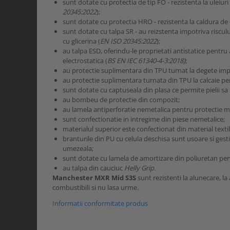
sunt dotate cu protectia de tip FO - rezistenta la uleiuri 
20345:2022
);
sunt dotate cu protectia HRO - rezistenta la caldura de 
sunt dotate cu talpa SR - au reizstenta impotriva riscul
cu glicerina (
EN ISO 20345:2022
);
au talpa ESD, oferindu-le proprietati antistatice pentru 
electrostatica (
BS EN IEC 61340-4-3:2018)
;
au protectie suplimentara din TPU turnat la degete imp
au protectie suplimentara turnata din TPU la calcaie pen
sunt dotate cu captuseala din plasa ce permite pielii sa 
au bombeu de protectie din compozit;
au lamela antiperforatie nemetalica pentru protectie 
sunt confectionatie in intregime din piese nemetalice;
materialul superior este confectionat din material textil
branturile din PU cu celula deschisa sunt usoare si ges
umezeala;
sunt dotate cu lamela de amortizare din poliuretan pen
au talpa din cauciuc
Helly Grip.
Manchester MXR Mid S3S
sunt rezistenti la alunecare, la 
combustibili si nu lasa urme.
Informatii conformitate produs