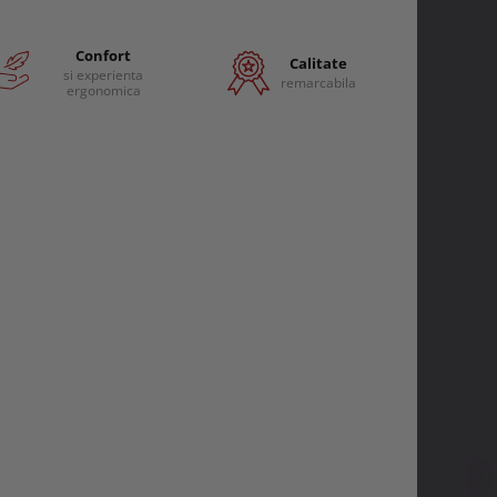
Confort
Calitate
si experienta
remarcabila
ergonomica