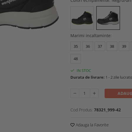
Culori echipamente
: Negru/Gr
Marimi incaltaminte
:
35
36
37
38
39
48
IN STOC
Durata de livrare:
1 - 2 zile lucrat
ADAUG
Cod Produs:
78321_999-42
Adauga la Favorite