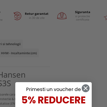
a
Siguranta
Retur garantat
si protectie
in 30 de zile
certificata
are
ri si tehnologii
 HHW - Incaltaminte (cm)
 Hansen
S3S
Primesti un voucher de
arele caracteristici:
5% REDUCERE
otectie & talpa antiperforatie
statice (
EN ISO 20345:2022
);