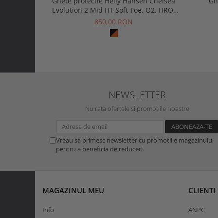
Ghete protectie Helly Hansen Chelsea
Gh
Evolution 2 Mid HT Soft Toe, O2, HRO,
SRC, ESD
850,00 RON
NEWSLETTER
Nu rata ofertele si promotiile noastre
Vreau sa primesc newsletter cu promotiile magazinului
pentru a beneficia de reduceri.
MAGAZINUL MEU
CLIENTI
Info
ANPC