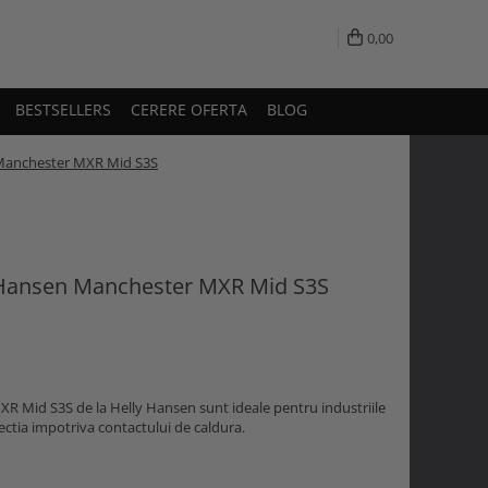
0,00
BESTSELLERS
CERERE OFERTA
BLOG
 Manchester MXR Mid S3S
y Hansen Manchester MXR Mid S3S
R Mid S3S de la Helly Hansen sunt ideale pentru industriile
ectia impotriva contactului de caldura.