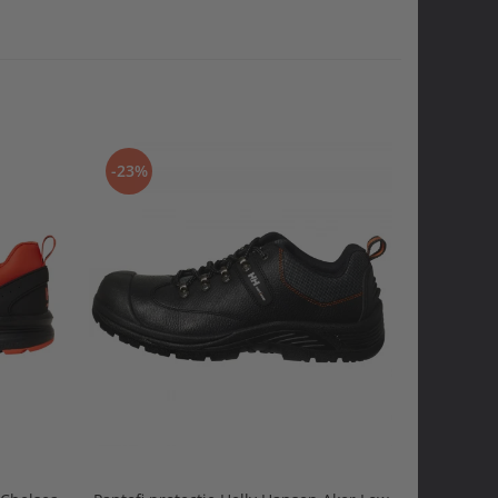
-23%
-20%