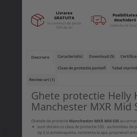
Curele si bretele
Menghine si prese
Genunchiere
Livrarea
Posibilitate
Alte accesorii echipamente
GRATUITA
deschiderii
protectie
la comenzi de peste
coletului la livr
500 de lei
Genti si trolere
Buzunare externe
Echipamente specializate
Caracteristici
Download (5)
Certifica
Echipamente muncitori ferma
Descriere
Echipamente veterinari
Clase de protectie pantofi
Tabel marimi
Echipamente mulgatori
Review-uri
(1)
Echipamente trimeri ongloane
Masti protectie
Ghete protectie Helly
Manusi protectie
Manchester MXR Mid 
Casti si antifoane protectie
Ghetele de protectie
Manchester MXR Mid S3S
au urmato
sunt dotate cu clasa de protectie S3S - au bombeu de pr
tip S si antiderapanta, rezistenta la apa, proprietati anti