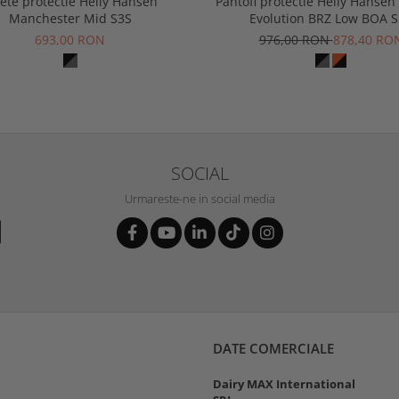
ete protectie Helly Hansen
Pantofi protectie Helly Hansen
Manchester Mid S3S
Evolution BRZ Low BOA 
693,00 RON
976,00 RON
878,40 RO
SOCIAL
Urmareste-ne in social media
DATE COMERCIALE
Dairy MAX International