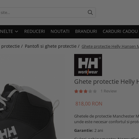
UNELTE
REDUCERI
NOUTATI
BRANDURI
CARDURI CADOU
 protectie /
Pantofi si ghete protectie /
Ghete protectie Helly Hansen
Ghete protectie Hell
1 Review
818,00 RON
Ghetele de protectie Manchester MX
unde este necesar confortul si prot
Garantie:
2 ani