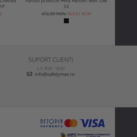
 Chelsea
Pantofi protectie Helly Hansen Aker Low
Ghete pr
S1P
S3
Mid BOA 
N
472,00 RON
363,61 RON
1.2
SUPORT CLIENTI
L-V, 8:00 - 16:00
info@safetymax.ro