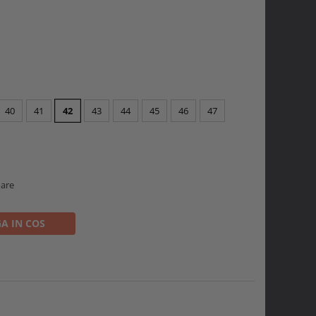
i
40
41
42
43
44
45
46
47
oare
A IN COS