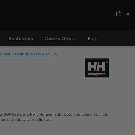
0,00
Bestsellers
Cerere Oferta
Blog
y Hansen Kensington Low BOA S3S
ow BOA S3S de la Helly Hansen sunt dotati cu specificatii ce
eniu de activitate solicitant.