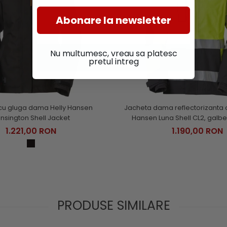
Abonare la newsletter
Nu multumesc, vreau sa platesc
pretul intreg
cu gluga dama Helly Hansen
Jacheta dama reflectorizanta c
nsington Shell Jacket
Hansen Luna Shell CL2, galbe
1.221,00 RON
1.190,00 RON
PRODUSE SIMILARE