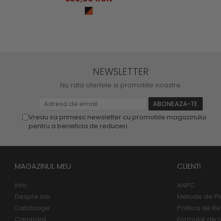
NEWSLETTER
Nu rata ofertele si promotiile noastre
Vreau sa primesc newsletter cu promotiile magazinului
pentru a beneficia de reduceri.
MAGAZINUL MEU
CLIENTI
Info
ANPC
Despre noi
Metode de Pl
Cataloage
Politica de Re
Campanii
Formular de r