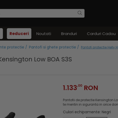
Reduceri
Noutati
Branduri
Carduri Cadou
nte protectie /
Pantofi si ghete protectie /
Pantofi protectie Hell
 Kensington Low BOA S3S
1.133
,00
RON
Pantofii de protectie Kensington L
te mentin in siguranta in orice dom
Culori echipamente
: Negri