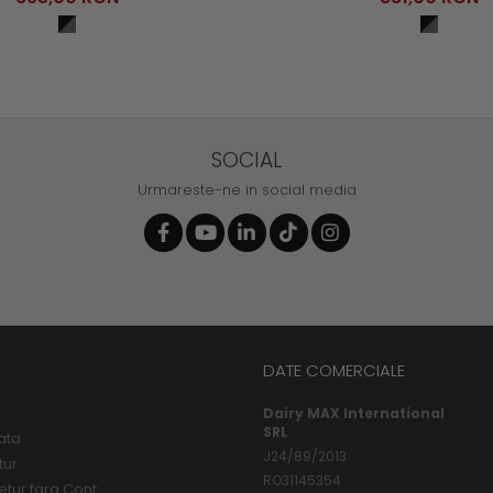
SOCIAL
Urmareste-ne in social media
DATE COMERCIALE
Dairy MAX International
SRL
ata
J24/89/2013
tur
RO31145354
etur fara Cont