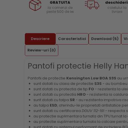
GRATUITA
deschideri
Menghine si prese
Curele si bretele
la comenzi de
coletului la
peste 500 de lei
livrare
Genunchiere
Alte accesorii echipamente
protectie
Genti si trolere
Descriere
Caracteristici
Download (5)
V
Buzunare externe
Echipamente specializate
Review-uri
(0)
Echipamente muncitori ferma
Pantofi protectie Helly H
Echipamente veterinari
Echipamente mulgatori
Pantofii de protectie
Kensington Low BOA S3S
au urm
Echipamente trimeri ongloane
sunt dotati cu clasa de protectie
S3S
- au bombeu de
Masti protectie
sunt dotati cu protectia de tip
FO
- rezistenta la ulei
sunt dotati cu protectia
HRO
- rezistenta la caldura
Manusi protectie
sunt dotati cu talpa
SR
- au rezistenta impotriva ri
au talpa
ESD
, oferindu-le proprietati antistatice p
Casti si antifoane protectie
sunt dotati cu certificarea
DGUV 112-191
- respecta s
au protectie suplimentara turnata din TPU turnat la
au protectie suplimentara turnata la calcaie pentru 
sunt dotati cu sistemul performant de inchidere
BO