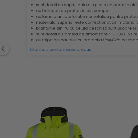
sunt dotati cu captuseala din plasa ce permite pieli
au bombeu de protectie din compozit;
au lamela antiperforatie nemetalica pentru protec
materialul superior este confectionat din material tr
branturile din PU cu celula deschisa sunt usoare s
sunt dotati cu lamela de amortizare
HH DUAL-STRI
au talpa din cauciuc cu protectia
HellyGrip
ce impe
Informatii conformitate produs