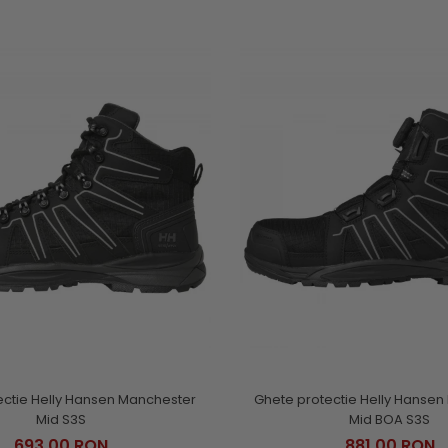
ectie Helly Hansen Manchester
Ghete protectie Helly Hanse
Mid S3S
Mid BOA S3S
693,00 RON
881,00 RON