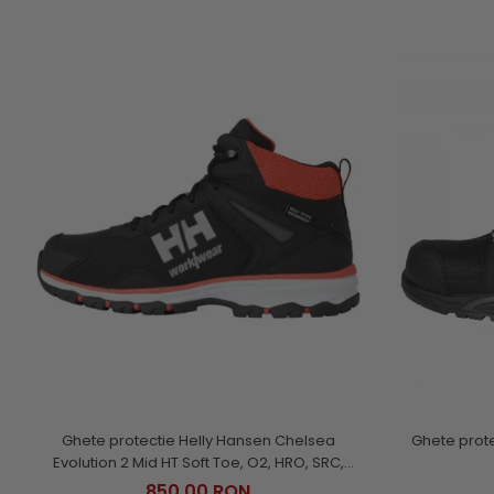
Ghete protectie Helly Hansen Chelsea
Ghete prot
Evolution 2 Mid HT Soft Toe, O2, HRO, SRC,
ESD
850,00 RON