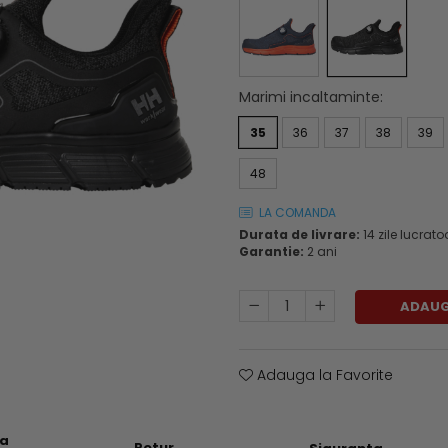
Marimi incaltaminte
:
35
36
37
38
39
48
LA COMANDA
Durata de livrare:
14 zile lucrato
Garantie:
2 ani
ADAUG
Adauga la Favorite
ea
Retur