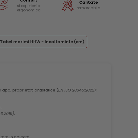
Confort
Calitate
si experienta
remarcabila
ergonomica
Tabel marimi HHW - Incaltaminte (cm)
 apa, proprietati antistatice (
EN ISO 20345:2022
);
);
3:2018)
;
tate in obiecte;