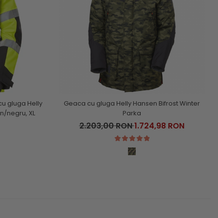
u gluga Helly
Geaca cu gluga Helly Hansen Bifrost Winter
n/negru, XL
Parka
2.203,00 RON
1.724,98 RON