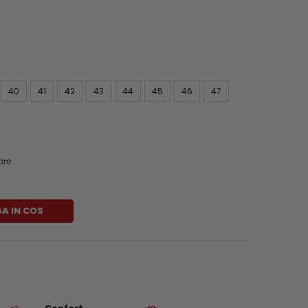
40
41
42
43
44
45
46
47
are
A IN COS