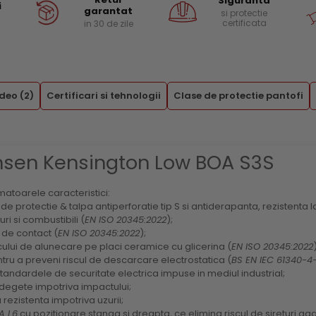
Siguranta
i
garantat
si protectie
certificata
in 30 de zile
ideo
(2)
Certificari si tehnologii
Clase de protectie pantofi
ansen Kensington Low BOA S3S
atoarele caracteristici:
 protectie & talpa antiperforatie tip S si antiderapanta, rezistenta la
uri si combustibili (
EN ISO 20345:2022
);
 de contact (
EN ISO 20345:2022
);
scului de alunecare pe placi ceramice cu glicerina (
EN ISO 20345:2022
entru a preveni riscul de descarcare electrostatica (
BS EN IEC 61340-4-
tandardele de securitate electrica impuse in mediul industrial;
 degete impotriva impactului;
rezistenta impotriva uzurii;
A L6
cu pozitionare stanga si dreapta, ce elimina riscul de sireturi aga