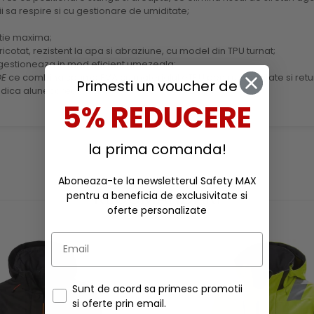
i sa respire si cu gestionare de umiditate;
tie maxima;
icotat, rezistent la apa si abraziune, cu model din TPU turnat;
i gestioneaza in mod eficient umezeala;
DE
ce combina spuma EVA cu materialul eTPU pentru stabilitate si ret
Primesti un voucher de
dica alunecarea.
5% REDUCERE
la prima comanda!
Aboneaza-te la newsletterul Safety MAX
RECOMANDARI
pentru a beneficia de exclusivitate si
oferte personalizate
Sunt de acord sa primesc promotii
si oferte prin email.