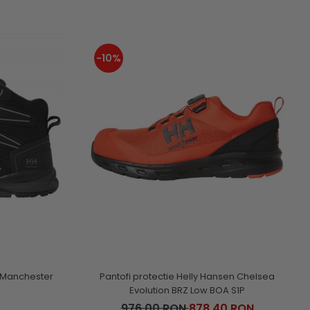
-10%
n Manchester
Pantofi protectie Helly Hansen Chelsea
Evolution BRZ Low BOA S1P
976,00 RON
878,40 RON