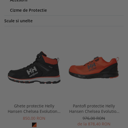
Cizme de Protectie
Scule si unelte
Pantofi protectie Helly
Ghete protectie Helly
Hansen Chelsea Evolution
Hansen Chelsea Evolution 2
BRZ Low BOA S1P
Mid HT Soft Toe, O2, HRO,
976,00 RON
850,00 RON
SRC, ESD
de la 878,40 RON