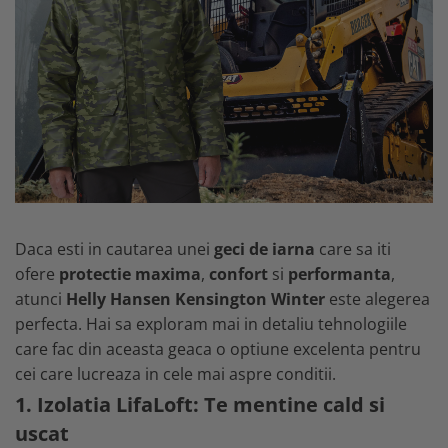
Mistrii
Cizme protectie
Spacluri
Branturi
Trasare si marcare
Sosete
Alte unelte constructii
Echipamente camuflaj
Fierastraie si topoare
Tricouri camo
Unelte de masurat
Bluze si hanorace camo
Foarfeci si cuttere
Caciuli si gulere camo
Geci camo
Maturi, perii si farase
Pantaloni camo
Lopeti, cazmale si sape
Daca esti in cautarea unei
geci de iarna
care sa iti
Incaltaminte camo
Unelte specializate ferma
ofere
protectie maxima
,
confort
si
performanta
,
Sorturi si maneci protectie
Ciocane si baroase
atunci
Helly Hansen Kensington Winter
este alegerea
Accesorii echipamente protectie
perfecta. Hai sa exploram mai in detaliu tehnologiile
Dispozitive fixare
Curele si bretele
care fac din aceasta geaca o optiune excelenta pentru
Capsatoare
Genunchiere
cei care lucreaza in cele mai aspre conditii.
Consumabile scule si unelte
Alte accesorii echipamente
1. Izolatia LifaLoft: Te mentine cald si
protectie
Lame fierastraie
uscat
Genti si trolere
Coliere metalice