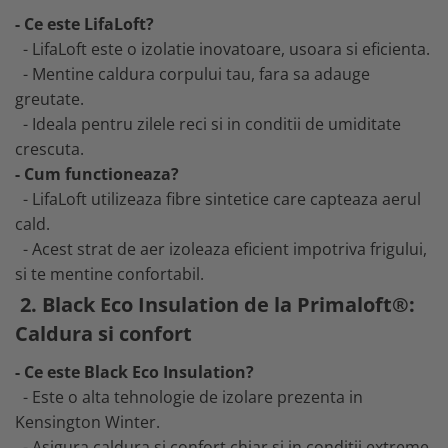
Buzunare externe
Menghine si prese
- Ce este LifaLoft?
Echipamente specializate
- LifaLoft este o izolatie inovatoare, usoara si eficienta.
- Mentine caldura corpului tau, fara sa adauge
Echipamente muncitori ferma
greutate.
Echipamente veterinari
- Ideala pentru zilele reci si in conditii de umiditate
Echipamente mulgatori
crescuta.
Echipamente trimeri ongloane
- Cum functioneaza?
Masti protectie
- LifaLoft utilizeaza fibre sintetice care capteaza aerul
Manusi protectie
cald.
Casti si antifoane protectie
- Acest strat de aer izoleaza eficient impotriva frigului,
si te mentine confortabil.
2. Black Eco Insulation de la Primaloft®:
Caldura si confort
- Ce este Black Eco Insulation?
- Este o alta tehnologie de izolare prezenta in
Kensington Winter.
- Asigura caldura si confort chiar si in conditii extreme.