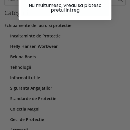
Nu multumesc, vreau sa platesc
pretul intreg
Categorii
Echipamente de lucru si protectie
Incaltaminte de Protectie
Helly Hansen Workwear
Bekina Boots
Tehnologii
Informatii utile
Siguranta Angajatilor
Standarde de Protectie
Colectia Magni
Geci de Protectie
Accesorii