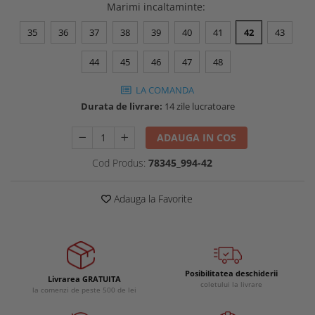
Marimi incaltaminte
:
Buzunare externe
Menghine si prese
Echipamente specializate
35
36
37
38
39
40
41
42
43
Echipamente muncitori ferma
44
45
46
47
48
Echipamente veterinari
Echipamente mulgatori
LA COMANDA
Echipamente trimeri ongloane
Durata de livrare:
14 zile lucratoare
Masti protectie
ADAUGA IN COS
Manusi protectie
Cod Produs:
78345_994-42
Casti si antifoane protectie
Adauga la Favorite
Posibilitatea deschiderii
Livrarea GRATUITA
coletului la livrare
la comenzi de peste 500 de lei