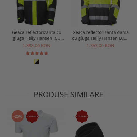
Geaca reflectorizanta cu
Geaca reflectorizanta dama
gluga Helly Hansen ICU
cu gluga Helly Hansen Luna
Winter Jacket CL3
Winter CL2, galben/negru, L
1.888,00 RON
1.353,00 RON
PRODUSE SIMILARE
-25%