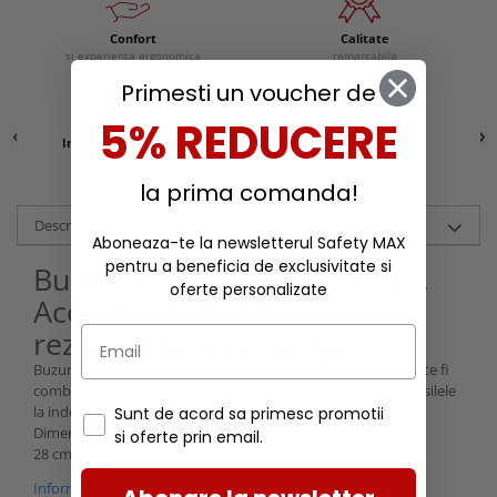
Confort
Calitate
si experienta ergonomica
remarcabila
Primesti un voucher de
5% REDUCERE
Incaltaminte protectie
Reduceri
la prima comanda!
Descriere
Aboneaza-te la newsletterul Safety MAX
pentru a beneficia de exclusivitate si
Buzunar extern Udder Tech,
oferte personalizate
Accesory Bag, poliester -
rezistent la apa, negru
Buzunarul pentru accesorii se poate purta pe o curea si poate fi
combinat cu alte buzunare Udder Tech pentru a avea ustensilele
la indemana si a eficientiza activitatile din ferma.
Sunt de acord sa primesc promotii
Dimensiuni:
si oferte prin email.
28 cm x 19 cm x 4 cm
Informatii conformitate produs