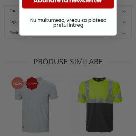
Abonare la newsletter
Caracteristici
Nu multumesc, vreau sa platesc
Ingrijire
pretul intreg
Review-uri
(0)
PRODUSE SIMILARE
-25%