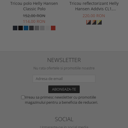
Tricou polo Helly Hansen
Tricou reflectorizant Helly
Classic Polo
Hansen Addvis CL1,
galben/negru abanos, XS
152,00 RON
220,00 RON
114,00 RON
NEWSLETTER
Nu rata ofertele si promotiile noastre
Vreau sa primesc newsletter cu promotiile
magazinului pentru a beneficia de reduceri.
SOCIAL
Urmareste-ne in social media