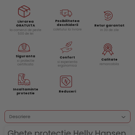
Posibilitatea
Livrarea
deschiderii
Retur garantat
GRATUITA
coletului la livrare
in 30 de zile
la comenzi de peste
500 de lei
Siguranta
Confort
Calitate
si protectie
si experienta
remarcabila
certificata
ergonomica
Incaltaminte
Reduceri
protectie
Descriere
Ghete protectie Helly Hansen