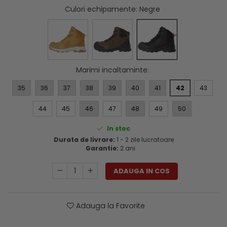
Genti si trolere
Culori echipamente
: Negre
Menghine si prese
Buzunare externe
Echipamente specializate
Echipamente muncitori ferma
Echipamente veterinari
Marimi incaltaminte
:
Echipamente mulgatori
Echipamente trimeri ongloane
35
36
37
38
39
40
41
42
43
Masti protectie
44
45
46
47
48
49
50
Manusi protectie
In stoc
Casti si antifoane protectie
Durata de livrare:
1 - 2 zile lucratoare
Garantie:
2 ani
ADAUGA IN COS
Adauga la Favorite