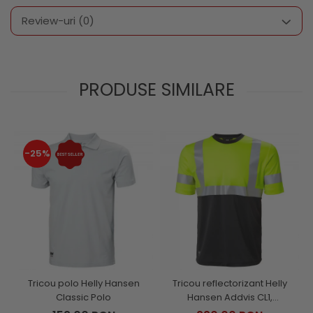
Review-uri
(0)
PRODUSE SIMILARE
-25%
Tricou polo Helly Hansen
Tricou reflectorizant Helly
Classic Polo
Hansen Addvis CL1,
galben/negru abanos, XS