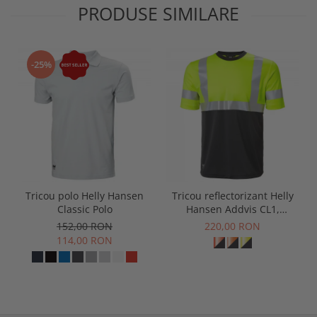
PRODUSE SIMILARE
-25%
Tricou polo Helly Hansen
Tricou reflectorizant Helly
Classic Polo
Hansen Addvis CL1,
galben/negru abanos, XS
152,00 RON
220,00 RON
114,00 RON