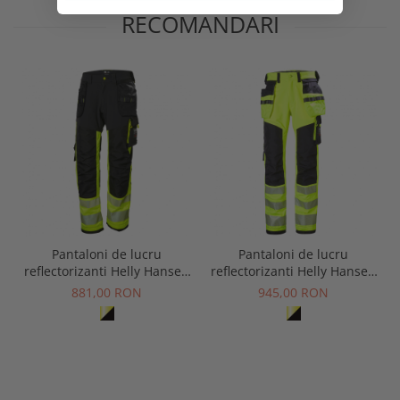
RECOMANDARI
Pantaloni de lucru
Pantaloni de lucru
reflectorizanti Helly Hansen
reflectorizanti Helly Hansen
ICU Construction CL1
ICU Construction CL2
881,00 RON
945,00 RON