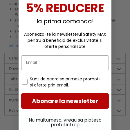
5% REDUCERE
caracteristici:
este dotata cu membrana impermeabila
Helly Tech
Protection
pentru un plus de rezistenta impotriva apei;
la prima comanda!
are constructie complet captusita pentru protectie optima
impotriva apei;
are deschizatura la spate ce permite ventilatia corpului;
Aboneaza-te la newsletterul Safety MAX
este dotata cu buzunare pentru maini.
pentru a beneficia de exclusivitate si
Informatii conformitate produs
oferte personalizate
Caracteristici
Download (4)
Sunt de acord sa primesc promotii
Tabel marimi HHW - Barbati (cm)
si oferte prin email.
Certificari si tehnologii
Abonare la newsletter
Ingrijire
Review-uri
(0)
Nu multumesc, vreau sa platesc
pretul intreg