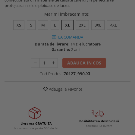
confectionata din materiale de calitate care iti vin perfect si te
Buzunare externe
protejeaza in zilele ploioase de lucru.
Menghine si prese
Echipamente specializate
Marimi imbracaminte
:
Echipamente muncitori ferma
XS
S
M
L
XL
2XL
3XL
4XL
Echipamente veterinari
LA COMANDA
Echipamente mulgatori
Durata de livrare:
14 zile lucratoare
Echipamente trimeri ongloane
Garantie:
2 ani
Masti protectie
Manusi protectie
ADAUGA IN COS
Casti si antifoane protectie
Cod Produs:
70127_990-XL
Adauga la Favorite
Posibilitatea deschiderii
Livrarea GRATUITA
coletului la livrare
la comenzi de peste 500 de lei