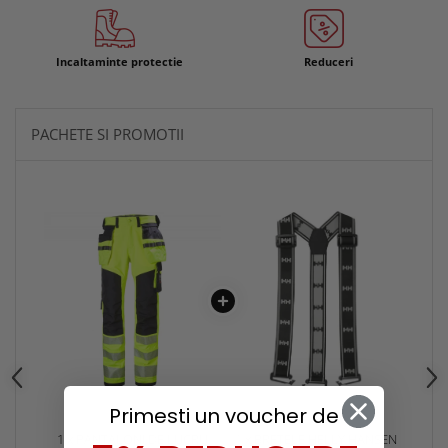
Incaltaminte protectie
Reduceri
PACHETE SI PROMOTII
Primesti un voucher de
1 x PANTALONI DE LUCRU
1 x BRETELE HELLY HANSEN