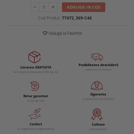
ADAUGA IN COS
Cod Produs:
77472_369-C46
Adauga la Favorite
Posibilitatea deschiderii
Livrarea GRATUITA
coletului la livrare
la comenzi de peste 500 de lei
Siguranta
Retur garantat
si protectie certificata
in 30 de zile
Confort
Calitate
si experienta ergonomica
remarcabila