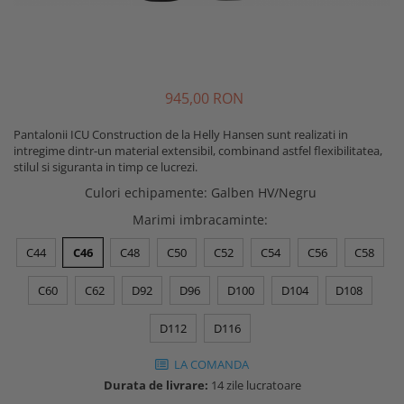
Buzunare externe
Menghine si prese
Echipamente specializate
Echipamente muncitori ferma
Echipamente veterinari
945
,00
RON
Echipamente mulgatori
Pantalonii ICU Construction de la Helly Hansen sunt realizati in
Echipamente trimeri ongloane
intregime dintr-un material extensibil, combinand astfel flexibilitatea,
Masti protectie
stilul si siguranta in timp ce lucrezi.
Manusi protectie
Culori echipamente
:
Galben HV/Negru
Casti si antifoane protectie
Marimi imbracaminte
:
C44
C46
C48
C50
C52
C54
C56
C58
C60
C62
D92
D96
D100
D104
D108
D112
D116
LA COMANDA
Durata de livrare:
14 zile lucratoare