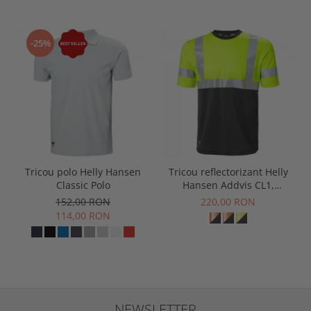
-25%
Tricou polo Helly Hansen
Tricou reflectorizant Helly
Classic Polo
Hansen Addvis CL1,
galben/negru abanos, XS
152,00 RON
220,00 RON
114,00 RON
NEWSLETTER