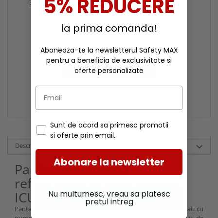
5% REDUCERE
REFLECTORIZANTI HELLY
2.0, NEGRE, STD
HANSEN ICU CONSTRUCTION
CL2
1.052,00 RON
la prima comanda!
1.035,95 RON
Economisesti
Aboneaza-te la newsletterul Safety MAX
16,05 RON
pentru a beneficia de exclusivitate si
CUMPARA-LE IMPREUNA
oferte personalizate
Sunt de acord sa primesc promotii
si oferte prin email.
Descriere
Abonare la newsletter
Pantaloni de lucru
reflectorizanti Helly Hansen
ICU Construction CL2
Nu multumesc, vreau sa platesc
pretul intreg
Pantalonii
ICU Construction
au aspect modern si sunt dotati cu
numeroase buzunare care iti sunt utile in orice domeniu de