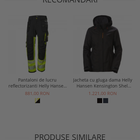
Pantaloni de lucru
Jacheta cu gluga dama Helly
reflectorizanti Helly Hansen
Hansen Kensington Shell
ICU Construction CL1
Jacket
881,00 RON
1.221,00 RON
PRODUSE SIMILARE