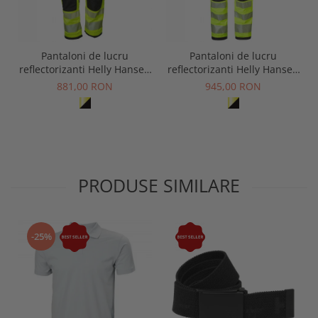
Pantaloni de lucru
Pantaloni de lucru
reflectorizanti Helly Hansen
reflectorizanti Helly Hansen
ICU Construction CL1
ICU Construction CL2
881,00 RON
945,00 RON
PRODUSE SIMILARE
-25%