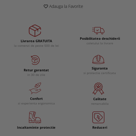
Adauga la Favorite
Posibilitatea deschiderii
Livrarea GRATUITA
coletului la livrare
la comenzi de peste 500 de lei
Siguranta
Retur garantat
si protectie certificata
in 30 de zile
Confort
Calitate
si experienta ergonomica
remarcabila
Incaltaminte protectie
Reduceri