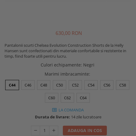
Buzunare externe
Menghine si prese
Echipamente specializate
Echipamente muncitori ferma
Echipamente veterinari
630
,00
RON
Echipamente mulgatori
Pantalonii scurti Chelsea Evolution Construction Shorts de la Helly
Echipamente trimeri ongloane
Hansen sunt confectionati din materiale confortabile si rezistente in
Masti protectie
timp, fiind foarte utili pentru lucru.
Manusi protectie
Culori echipamente
:
Negri
Casti si antifoane protectie
Marimi imbracaminte
:
C44
C46
C48
C50
C52
C54
C56
C58
C60
C62
C64
LA COMANDA
Durata de livrare:
14 zile lucratoare
ADAUGA IN COS