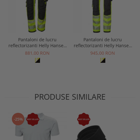
Pantaloni de lucru
Pantaloni de lucru
reflectorizanti Helly Hansen
reflectorizanti Helly Hansen
ICU Construction CL1
ICU Construction CL2
881,00 RON
945,00 RON
PRODUSE SIMILARE
-25%