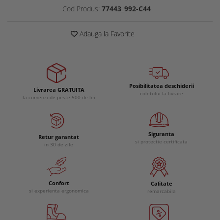
Cod Produs:
77443_992-C44
Adauga la Favorite
Posibilitatea deschiderii
Livrarea GRATUITA
coletului la livrare
la comenzi de peste 500 de lei
Siguranta
Retur garantat
si protectie certificata
in 30 de zile
Confort
Calitate
si experienta ergonomica
remarcabila