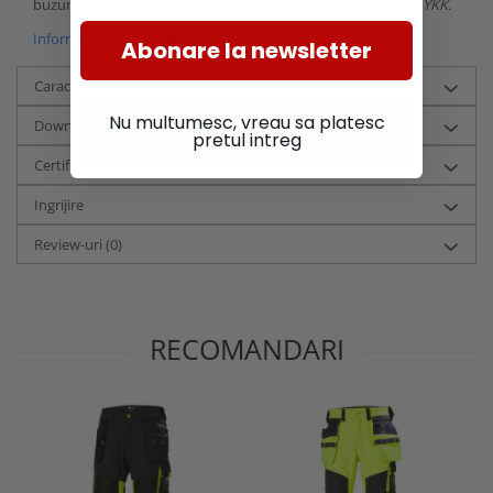
buzunare in partea din spate. Fermoarele pantalonilor sunt
YKK.
Informatii conformitate produs
Abonare la newsletter
Caracteristici
Nu multumesc, vreau sa platesc
Download (4)
pretul intreg
Certificari si tehnologii
Ingrijire
Review-uri
(0)
RECOMANDARI