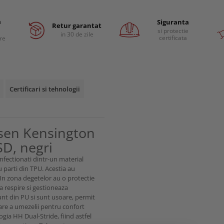
a
Siguranta
Retur garantat
si protectie
in 30 de zile
certificata
are
Certificari si tehnologii
nsen Kensington
D, negri
onfectionati dintr-un material
cu parti din TPU. Acestia au
In zona degetelor au o protectie
a respire si gestioneaza
nt din PU si sunt usoare, permit
nare a umezelii pentru confort
gia HH Dual-Stride, fiind astfel