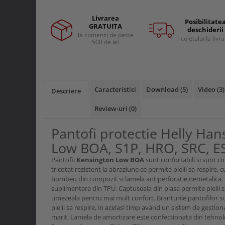
Facebook
Curele si bretele
Menghine si prese
Genunchiere
Livrarea
Posibilitate
GRATUITA
Alte accesorii echipamente
deschiderii
la comenzi de peste
protectie
coletului la livr
500 de lei
Genti si trolere
Buzunare externe
Echipamente specializate
Caracteristici
Download (5)
Video
(3)
Descriere
Echipamente muncitori ferma
Echipamente veterinari
Review-uri
(0)
Echipamente mulgatori
Pantofi protectie Helly Ha
Echipamente trimeri ongloane
Low BOA, S1P, HRO, SRC, ES
Masti protectie
Pantofii
Kensington Low BOA
sunt confortabili si sunt c
Manusi protectie
tricotat rezistent la abraziune ce permite pielii sa respire, 
Casti si antifoane protectie
bombeu din compozit si lamela antiperforatie nemetalica. 
suplimentara din TPU. Captuseala din plasa permite pielii s
umezeala pentru mai mult confort. Branturile pantofilor su
pielii sa respire, in acelasi timp avand un sistem de gestio
marit. Lamela de amortizare este confectionata din tehnolo