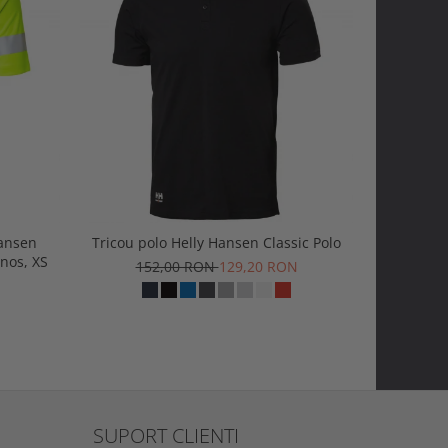
-20%
Hansen
Tricou polo Helly Hansen Classic Polo
Tricou H
nos, XS
152,00 RON
129,20 RON
1
SUPORT CLIENTI