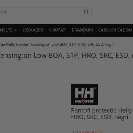
UNELTE
REDUCERI
NOUTATI
BRANDURI
CARDURI CADOU
ctie Helly Hansen Kensington Low BOA, S1P, HRO, SRC, ESD, negri
Kensington Low BOA, S1P, HRO, SRC, ESD, 
Pantofi protectie Hel
HRO, SRC, ESD, negri
1.133
,00
RON