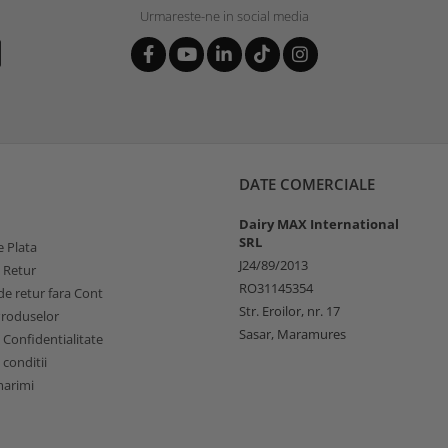
Urmareste-ne in social media
DATE COMERCIALE
Dairy MAX International
SRL
 Plata
J24/89/2013
e Retur
RO31145354
e retur fara Cont
Str. Eroilor, nr. 17
Produselor
Sasar, Maramures
e Confidentialitate
 conditii
marimi