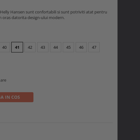
elly Hansen sunt confortabili si sunt potriviti atat pentru
e in oras datorita design-ului modern.
40
41
42
43
44
45
46
47
oare
A IN COS