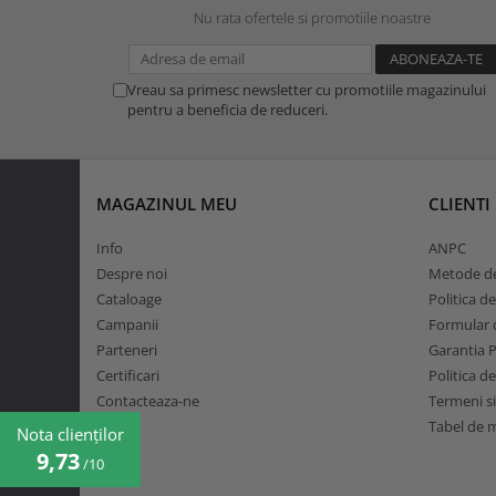
Nu rata ofertele si promotiile noastre
Vreau sa primesc newsletter cu promotiile magazinului
pentru a beneficia de reduceri.
MAGAZINUL MEU
CLIENTI
Info
ANPC
Despre noi
Metode de
Cataloage
Politica d
Campanii
Formular d
Parteneri
Garantia 
Certificari
Politica d
Contacteaza-ne
Termeni si
Tabel de 
Nota clienților
9,73
/10