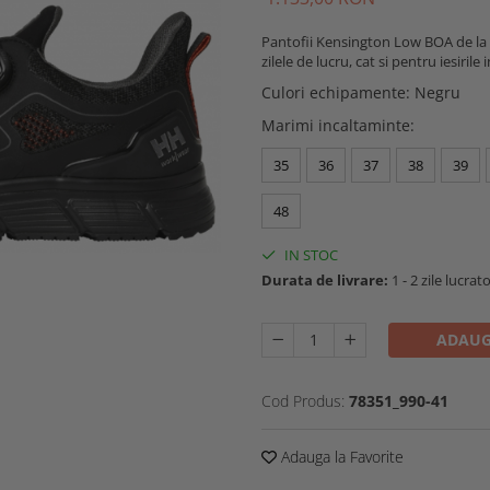
Pantofii Kensington Low BOA de la H
zilele de lucru, cat si pentru iesiril
Culori echipamente
:
Negru
Marimi incaltaminte
:
35
36
37
38
39
48
IN STOC
Durata de livrare:
1 - 2 zile lucrat
ADAUG
Cod Produs:
78351_990-41
Adauga la Favorite