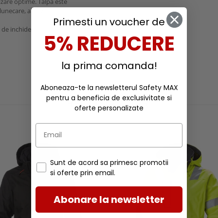
izare optime. Talpa este
lunecare, abraziune, uleiuri si
Primesti un voucher de
 de inchidere BOA L6 pentru
5% REDUCERE
la prima comanda!
Aboneaza-te la newsletterul Safety MAX
pentru a beneficia de exclusivitate si
RECOMANDARI
oferte personalizate
Sunt de acord sa primesc promotii
si oferte prin email.
Abonare la newsletter