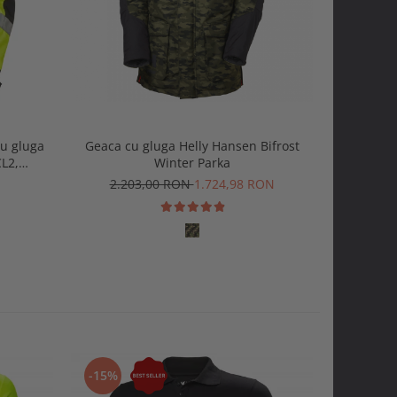
cu gluga
Geaca cu gluga Helly Hansen Bifrost
Jacheta r
L2,
Winter Parka
Hans
2.203,00 RON
1.724,98 RON
-15%